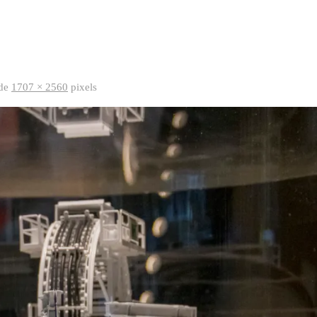
 de
1707 × 2560
pixels