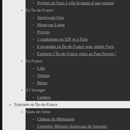
Profitez de Paris à vélo le temps d’une journée
En Île-de-France
Auvers-sur-Oise
Moret-sur-Loing
Provins
5 randonnées en IDF et à Paris
8 escapades en Île-de-France pour quitter Paris
Explorez l’Île-de-France grâce au Pass Navigo !
En France
Lille
Orléans
Reims
A l’étranger
Londres
Tourisme en Île-de-France
Hauts-de-Seine
Château de Malmaison
Cimetière Militaire Américain de Suresnes