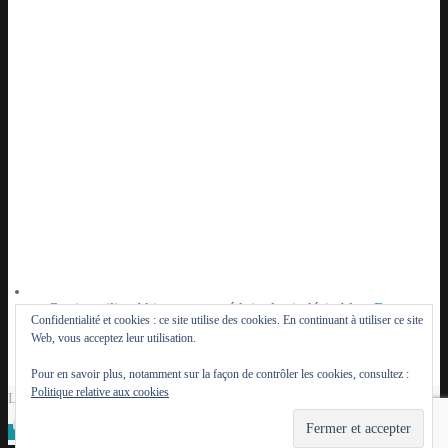
Ce site utilise Akismet pour réduire les indésirables.
En
Confidentialité et cookies : ce site utilise des cookies. En continuant à utiliser ce site
savoir plus sur la façon dont les données de vos
Web, vous acceptez leur utilisation.
commentaires sont traitées
.
Pour en savoir plus, notamment sur la façon de contrôler les cookies, consultez :
Politique relative aux cookies
Le Lutèce du Parisien - 2014 - 2026