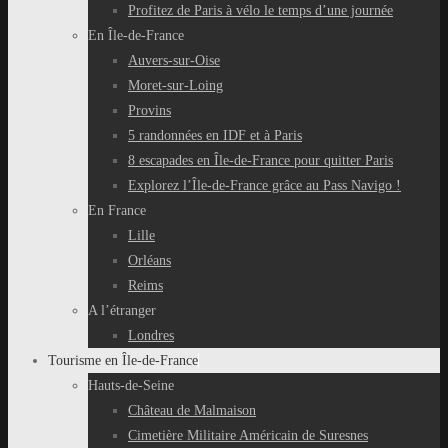
Profitez de Paris à vélo le temps d’une journée
En Île-de-France
Auvers-sur-Oise
Moret-sur-Loing
Provins
5 randonnées en IDF et à Paris
8 escapades en Île-de-France pour quitter Paris
Explorez l’Île-de-France grâce au Pass Navigo !
En France
Lille
Orléans
Reims
A l’étranger
Londres
Tourisme en Île-de-France
Hauts-de-Seine
Château de Malmaison
Cimetière Militaire Américain de Suresnes