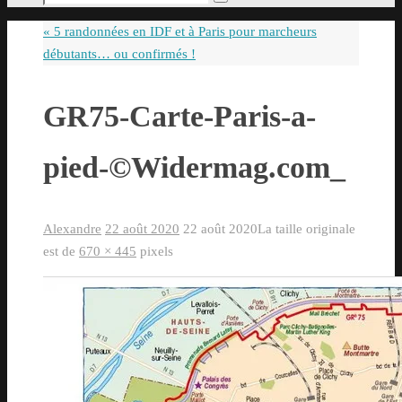
Rechercher
pour
«
5 randonnées en IDF et à Paris pour marcheurs
:
débutants… ou confirmés !
GR75-Carte-Paris-a-
pied-©Widermag.com_
Alexandre
22 août 2020
22 août 2020
La taille originale
est de
670 × 445
pixels