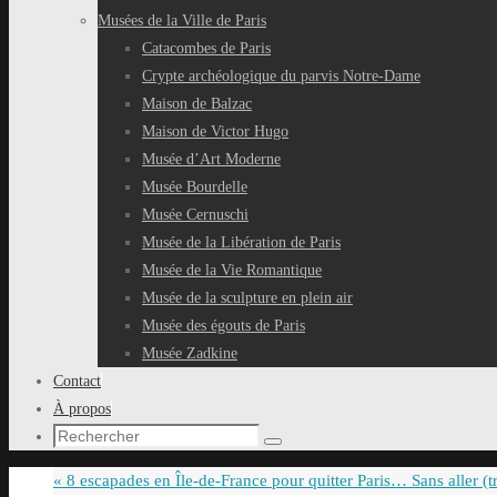
Musées de la Ville de Paris
Catacombes de Paris
Crypte archéologique du parvis Notre-Dame
Maison de Balzac
Maison de Victor Hugo
Musée d’Art Moderne
Musée Bourdelle
Musée Cernuschi
Musée de la Libération de Paris
Musée de la Vie Romantique
Musée de la sculpture en plein air
Musée des égouts de Paris
Musée Zadkine
Contact
À propos
Recherche
Rechercher
pour
«
8 escapades en Île-de-France pour quitter Paris… Sans aller (tr
: