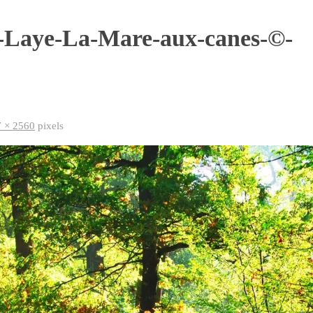
n-Laye-La-Mare-aux-canes-©-
 × 2560
pixels