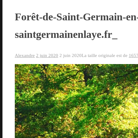
Forêt-de-Saint-Germain-e
saintgermainenlaye.fr_
Alexandre
2 juin 2020
2 juin 2020
La taille originale est de
1657