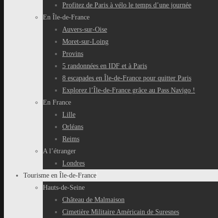
Profitez de Paris à vélo le temps d’une journée
En Île-de-France
Auvers-sur-Oise
Moret-sur-Loing
Provins
5 randonnées en IDF et à Paris
8 escapades en Île-de-France pour quitter Paris
Explorez l’Île-de-France grâce au Pass Navigo !
En France
Lille
Orléans
Reims
A l’étranger
Londres
Tourisme en Île-de-France
Hauts-de-Seine
Château de Malmaison
Cimetière Militaire Américain de Suresnes