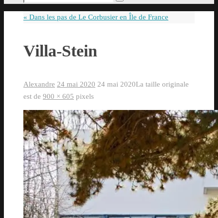
Rechercher
pour
«
Dans les pas de Le Corbusier en Île de France
:
Villa-Stein
Alexandre
24 mai 2020
24 mai 2020
La taille originale
est de
900 × 605
pixels