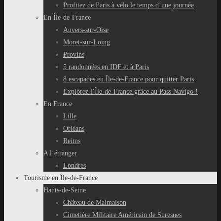
Profitez de Paris à vélo le temps d’une journée
En Île-de-France
Auvers-sur-Oise
Moret-sur-Loing
Provins
5 randonnées en IDF et à Paris
8 escapades en Île-de-France pour quitter Paris
Explorez l’Île-de-France grâce au Pass Navigo !
En France
Lille
Orléans
Reims
A l’étranger
Londres
Tourisme en Île-de-France
Hauts-de-Seine
Château de Malmaison
Cimetière Militaire Américain de Suresnes