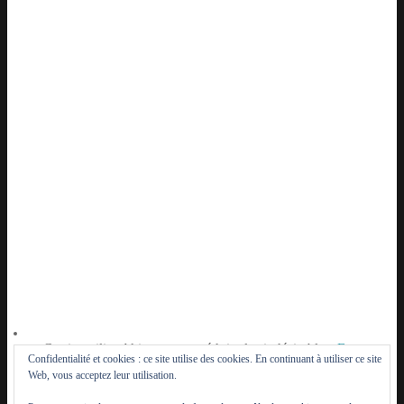
Ce site utilise Akismet pour réduire les indésirables.
En
Confidentialité et cookies : ce site utilise des cookies. En continuant à utiliser ce site
savoir plus sur la façon dont les données de vos
Web, vous acceptez leur utilisation.
commentaires sont traitées
.