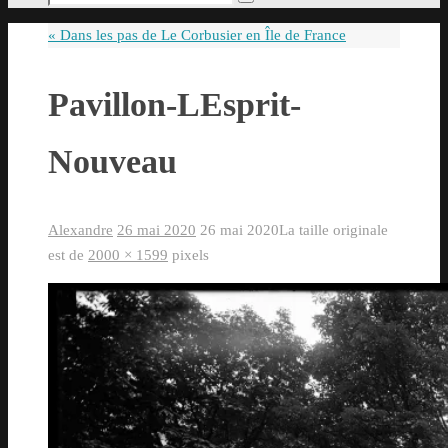
Rechercher
pour
«
Dans les pas de Le Corbusier en Île de France
:
Pavillon-LEsprit-
Nouveau
Alexandre
26 mai 2020
26 mai 2020
La taille originale
est de
2000 × 1599
pixels