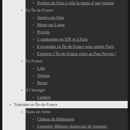
Profitez de Paris à vélo le temps d’une journée
En Île-de-France
Auvers-sur-Oise
Moret-sur-Loing
Provins
5 randonnées en IDF et à Paris
8 escapades en Île-de-France pour quitter Paris
Explorez l’Île-de-France grâce au Pass Navigo !
En France
Lille
Orléans
Reims
A l’étranger
Londres
Tourisme en Île-de-France
Hauts-de-Seine
Château de Malmaison
Cimetière Militaire Américain de Suresnes