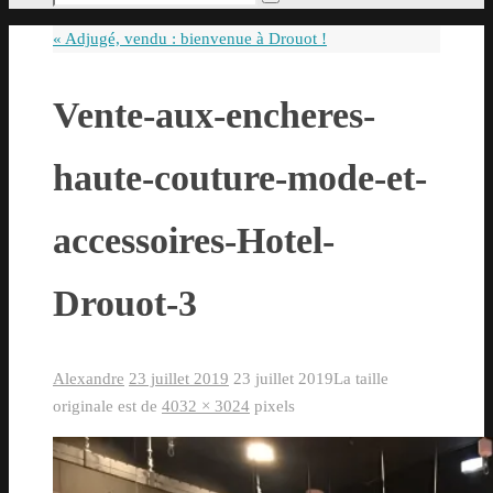
Rechercher
pour
«
Adjugé, vendu : bienvenue à Drouot !
:
Vente-aux-encheres-
haute-couture-mode-et-
accessoires-Hotel-
Drouot-3
Alexandre
23 juillet 2019
23 juillet 2019
La taille
originale est de
4032 × 3024
pixels