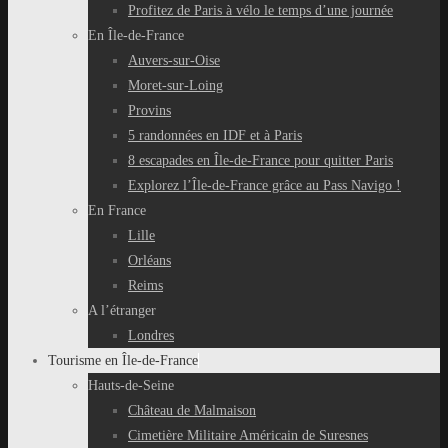
Profitez de Paris à vélo le temps d’une journée
En Île-de-France
Auvers-sur-Oise
Moret-sur-Loing
Provins
5 randonnées en IDF et à Paris
8 escapades en Île-de-France pour quitter Paris
Explorez l’Île-de-France grâce au Pass Navigo !
En France
Lille
Orléans
Reims
A l’étranger
Londres
Tourisme en Île-de-France
Hauts-de-Seine
Château de Malmaison
Cimetière Militaire Américain de Suresnes