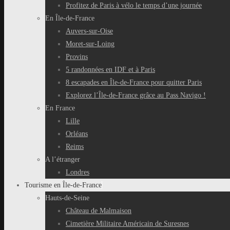
Profitez de Paris à vélo le temps d’une journée
En Île-de-France
Auvers-sur-Oise
Moret-sur-Loing
Provins
5 randonnées en IDF et à Paris
8 escapades en Île-de-France pour quitter Paris
Explorez l’Île-de-France grâce au Pass Navigo !
En France
Lille
Orléans
Reims
A l’étranger
Londres
Tourisme en Île-de-France
Hauts-de-Seine
Château de Malmaison
Cimetière Militaire Américain de Suresnes