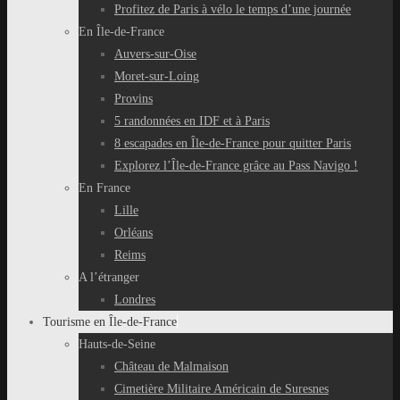
Profitez de Paris à vélo le temps d’une journée
En Île-de-France
Auvers-sur-Oise
Moret-sur-Loing
Provins
5 randonnées en IDF et à Paris
8 escapades en Île-de-France pour quitter Paris
Explorez l’Île-de-France grâce au Pass Navigo !
En France
Lille
Orléans
Reims
A l’étranger
Londres
Tourisme en Île-de-France
Hauts-de-Seine
Château de Malmaison
Cimetière Militaire Américain de Suresnes