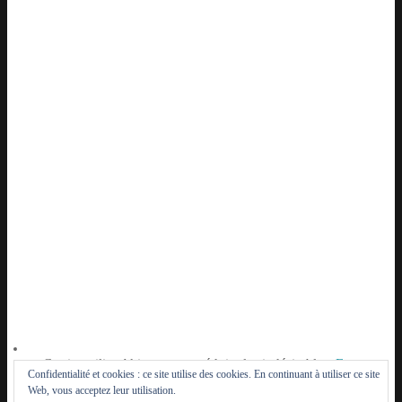
Ce site utilise Akismet pour réduire les indésirables.
En
Confidentialité et cookies : ce site utilise des cookies. En continuant à utiliser ce site
savoir plus sur la façon dont les données de vos
Web, vous acceptez leur utilisation.