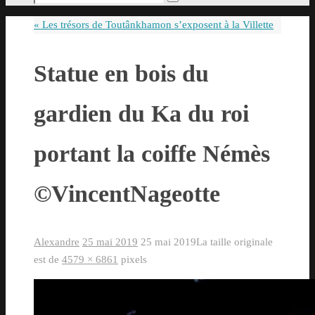
Rechercher
pour
«
Les trésors de Toutânkhamon s’exposent à la Villette
:
Statue en bois du
gardien du Ka du roi
portant la coiffe Némès
©VincentNageotte
Alexandre
25 mai 2019
25 mai 2019
La taille originale
est de
4579 × 6861
pixels