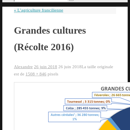
Rechercher
pour
«
L’agriculture francilienne
:
Grandes cultures
(Récolte 2016)
Alexandre
26 juin 2018
26 juin 2018
La taille originale
est de
1508 × 846
pixels