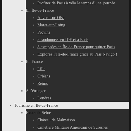
Profitez de Paris à vélo le temps d’une journée
En Île-de-France
Auvers-sur-Oise
Moret-sur-Loing
Provins
5 randonnées en IDF et à Paris
8 escapades en Île-de-France pour quitter Paris
Explorez l’Île-de-France grâce au Pass Navigo !
En France
Lille
Orléans
Reims
A l’étranger
Londres
Tourisme en Île-de-France
Hauts-de-Seine
Château de Malmaison
Cimetière Militaire Américain de Suresnes