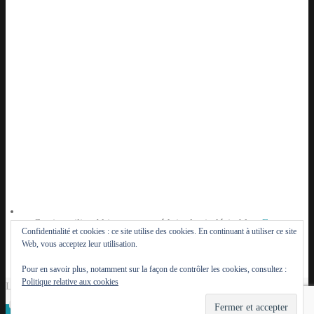
Ce site utilise Akismet pour réduire les indésirables.
En
Confidentialité et cookies : ce site utilise des cookies. En continuant à utiliser ce site
savoir plus sur la façon dont les données de vos
Web, vous acceptez leur utilisation.
commentaires sont traitées
.
Pour en savoir plus, notamment sur la façon de contrôler les cookies, consultez :
Politique relative aux cookies
Le Lutèce du Parisien - 2014 - 2026