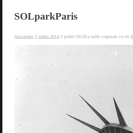
SOLparkParis
Alexandre
5 juillet 2014
5 juillet 2014
La taille originale est de
8