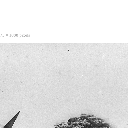
73 × 1088
pixels