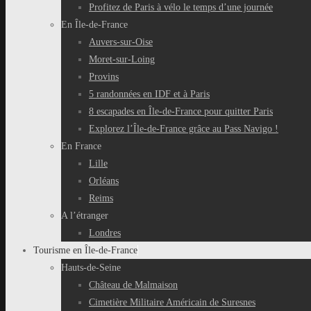
Profitez de Paris à vélo le temps d’une journée
En Île-de-France
Auvers-sur-Oise
Moret-sur-Loing
Provins
5 randonnées en IDF et à Paris
8 escapades en Île-de-France pour quitter Paris
Explorez l’Île-de-France grâce au Pass Navigo !
En France
Lille
Orléans
Reims
A l’étranger
Londres
Tourisme en Île-de-France
Hauts-de-Seine
Château de Malmaison
Cimetière Militaire Américain de Suresnes