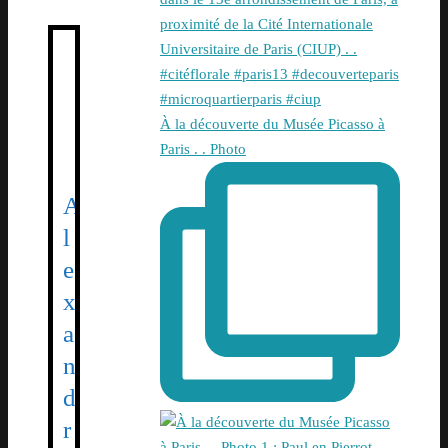
À la découverte du Musée Picasso à
Paris . . Photo
A
l
e
x
a
n
d
r