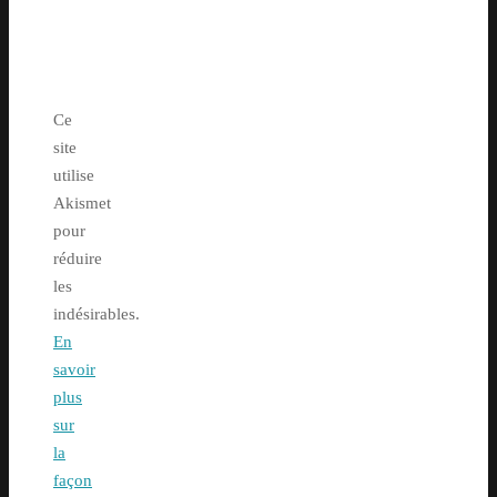
Ce
site
utilise
Akismet
pour
réduire
les
indésirables.
En
savoir
plus
sur
la
façon