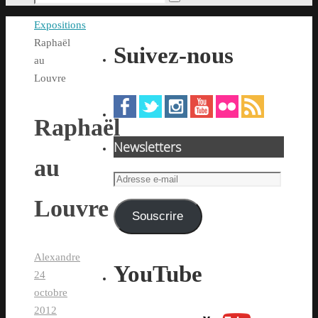
Rechercher
pour
Accueil
Expositions
:
Raphaël
Suivez-nous
au
Louvre
Raphaël
Newsletters
au
Adresse
e-
Louvre
mail
Souscrire
Alexandre
YouTube
24
octobre
2012