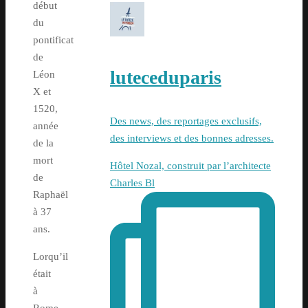
début
du
pontificat
de
luteceduparis
Léon
X et
1520,
Des news, des reportages exclusifs,
année
des interviews et des bonnes adresses.
de la
mort
Hôtel Nozal, construit par l’architecte
de
Charles Bl
Raphaël
à 37
ans.
Lorqu’il
était
à