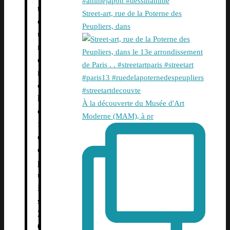
t
Street-art, rue de la Poterne des
e
Peupliers, dans
u
r
e
n
c
h
À la découverte du Musée d'Art
e
Moderne (MAM), à pr
f
d
e
p
u
i
s
2
0