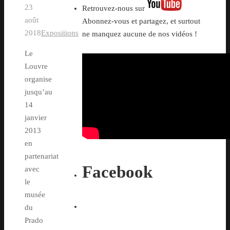
23
Retrouvez-nous sur
août
Abonnez-vous et partagez, et surtout
2018
Expositions
ne manquez aucune de nos vidéos !
Le
Louvre
organise
jusqu’au
14
janvier
2013
en
partenariat
Facebook
avec
le
musée
du
Prado