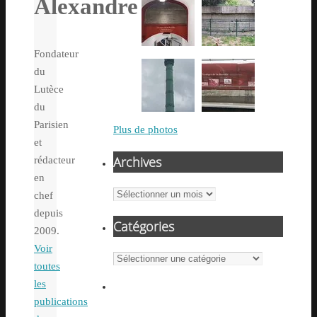
Alexandre
Fondateur
du
Lutèce
du
Parisien
Plus de photos
et
Archives
rédacteur
en
Archives
chef
depuis
Catégories
2009.
Voir
Catégories
toutes
les
publications