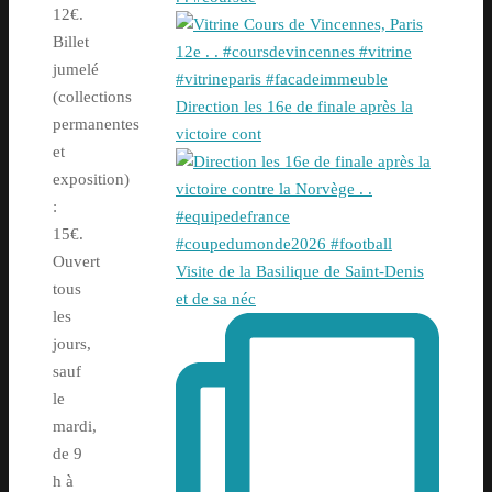
12€.
Billet
jumelé
(collections
Direction les 16e de finale après la
permanentes
victoire cont
et
exposition)
:
15€.
Ouvert
Visite de la Basilique de Saint-Denis
tous
et de sa néc
les
jours,
sauf
le
mardi,
de 9
h à