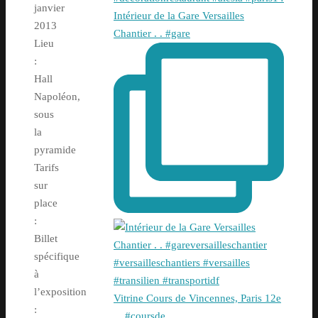
janvier
Intérieur de la Gare Versailles
2013
Chantier . . #gare
Lieu
:
Hall
Napoléon,
sous
la
pyramide
Tarifs
sur
place
:
Billet
spécifique
à
l’exposition
Vitrine Cours de Vincennes, Paris 12e
:
. . #coursde