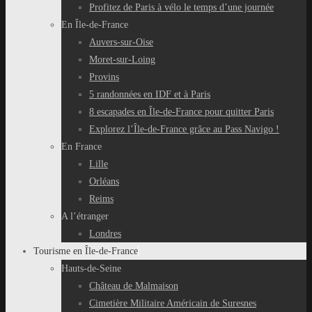
Profitez de Paris à vélo le temps d’une journée
En Île-de-France
Auvers-sur-Oise
Moret-sur-Loing
Provins
5 randonnées en IDF et à Paris
8 escapades en Île-de-France pour quitter Paris
Explorez l’Île-de-France grâce au Pass Navigo !
En France
Lille
Orléans
Reims
A l’étranger
Londres
Tourisme en Île-de-France
Hauts-de-Seine
Château de Malmaison
Cimetière Militaire Américain de Suresnes