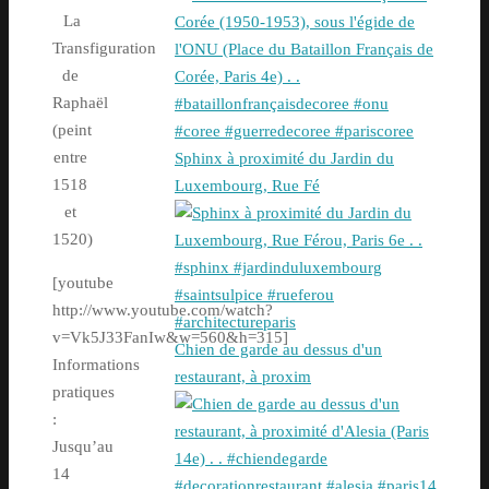
La
Transfiguration
de
Raphaël
(peint
entre
Sphinx à proximité du Jardin du
1518
Luxembourg, Rue Fé
et
1520)
[youtube
http://www.youtube.com/watch?
v=Vk5J33FanIw&w=560&h=315]
Chien de garde au dessus d'un
Informations
restaurant, à proxim
pratiques
:
Jusqu’au
14