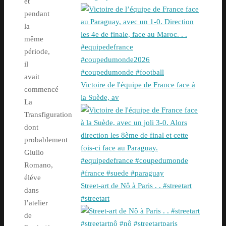
et
pendant
la
même
période,
il
avait
Victoire de l'équipe de France face à
commencé
la Suède, av
La
Transfiguration
dont
probablement
Giulio
Romano,
éléve
Street-art de Nô à Paris . . #streetart
dans
#streetart
l’atelier
de