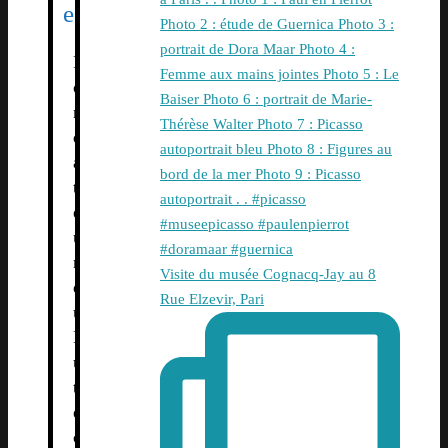
e
F
o
n
d
a
t
e
u
r
Visite du musée Cognacq-Jay au 8
d
Rue Elzevir, Pari
u
L
u
t
è
c