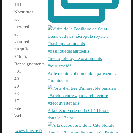
18 h.
Nocturnes
les
mercredi
et
vendredi
jusqu’à
21h45.
Renseignements
: 01
Porte d'entrée d'immeuble parisien . .
40
#architectu
20
53
17
Site
À la découverte de la Cité Florale,
Web
dans le 13e ar
:
www.louvre.fr