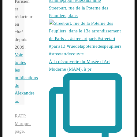
Parisien
Street-art, rue de la Poterne des
et
Peupliers, dans
rédacteur
en
chef
depuis
2009.
Voir
À la découverte du Musée d'Art
toutes
Moderne (MAM), à pr
les
publications
de
Alexandre
→
RATP
.
Marque-
page
.