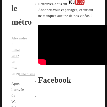
Retrouvez-nous sur
le
Abonnez-vous et partagez, et surtout
ne manquez aucune de nos vidéos !
métro
Alexandre
3
juillet
2012
20
mai
2019
Urbanisme
Facebook
Après
l’arrivée
du
Wi-