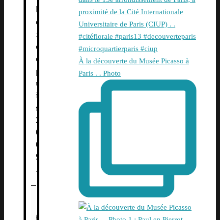
h
e
f
d
e
À la découverte du Musée Picasso à
p
Paris . . Photo
u
i
s
2
0
0
9
.