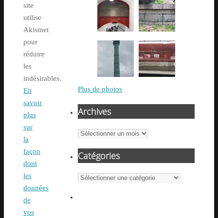
site
utilise
Akismet
pour
réduire
les
indésirables.
Plus de photos
En
savoir
Archives
plus
sur
Archives
la
façon
Catégories
dont
les
Catégories
données
de
vos