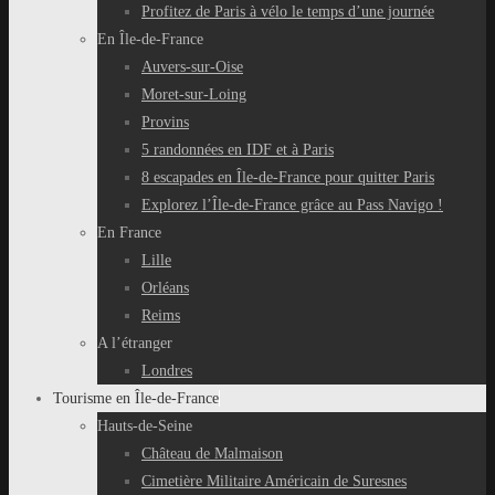
Profitez de Paris à vélo le temps d’une journée
En Île-de-France
Auvers-sur-Oise
Moret-sur-Loing
Provins
5 randonnées en IDF et à Paris
8 escapades en Île-de-France pour quitter Paris
Explorez l’Île-de-France grâce au Pass Navigo !
En France
Lille
Orléans
Reims
A l’étranger
Londres
Tourisme en Île-de-France
Hauts-de-Seine
Château de Malmaison
Cimetière Militaire Américain de Suresnes