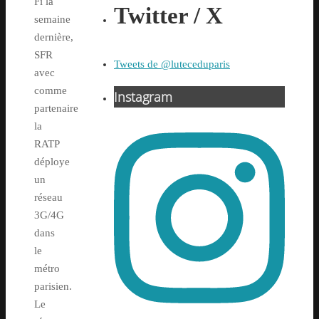
Fi la
Twitter / X
semaine
dernière,
SFR
Tweets de @luteceduparis
avec
comme
Instagram
partenaire
la
RATP
déploye
un
réseau
3G/4G
dans
le
métro
parisien.
Le