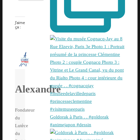
J’aime
ça :
Alexandre
Fondateur
Goldorak à Paris . . #goldorak
du
#animejapon #dessin
Lutèce
du