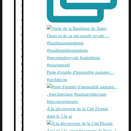
s
i
e
n
e
t
r
é
d
a
Porte d'entrée d'immeuble parisien . .
c
#architectu
t
e
u
r
À la découverte de la Cité Florale,
e
dans le 13e ar
n
c