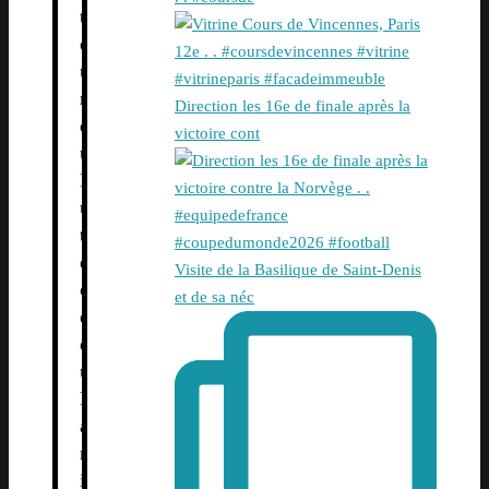
t
e
u
r
Direction les 16e de finale après la
d
victoire cont
u
L
u
t
è
Visite de la Basilique de Saint-Denis
c
et de sa néc
e
d
u
P
a
r
i