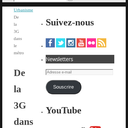
Rechercher
pour
Accueil
Urbanisme
:
De
Suivez-nous
la
3G
dans
le
métro
Newsletters
De
Adresse
e-
mail
la
Souscrire
3G
YouTube
dans