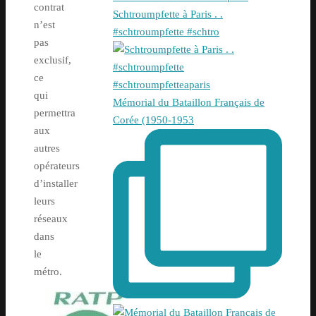
contrat
Schtroumpfette à Paris . .
n’est
#schtroumpfette #schtro
pas
exclusif,
ce
qui
Mémorial du Bataillon Français de
permettra
Corée (1950-1953
aux
autres
opérateurs
d’installer
leurs
réseaux
dans
le
métro.