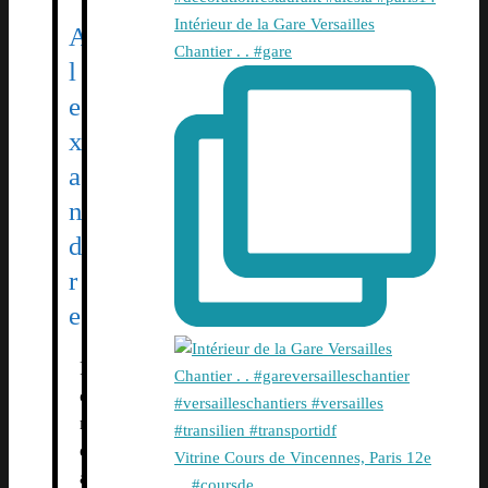
Intérieur de la Gare Versailles
A
Chantier . . #gare
l
e
x
a
n
d
r
e
F
o
n
d
Vitrine Cours de Vincennes, Paris 12e
a
. . #coursde