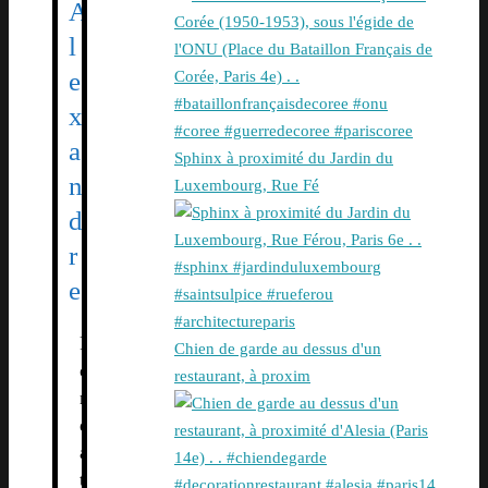
A
l
e
x
a
Sphinx à proximité du Jardin du
n
Luxembourg, Rue Fé
d
r
e
F
Chien de garde au dessus d'un
o
restaurant, à proxim
n
d
a
t