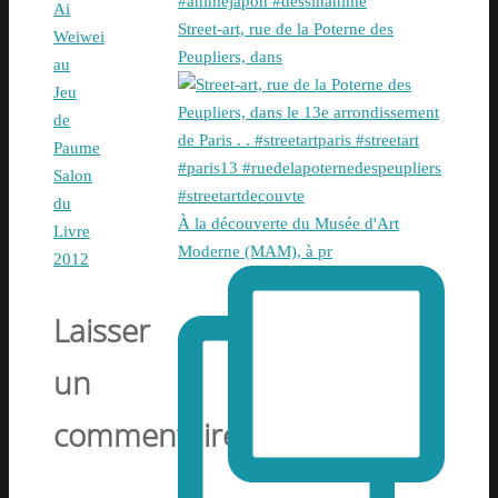
Ai
Street-art, rue de la Poterne des
Weiwei
Peupliers, dans
au
Jeu
de
Paume
Salon
du
À la découverte du Musée d'Art
Livre
Moderne (MAM), à pr
2012
Laisser
un
commentaire