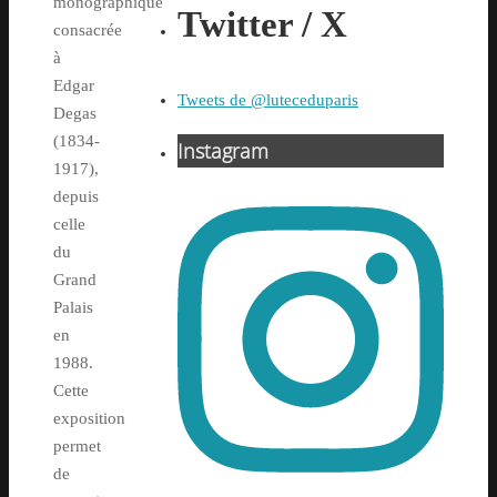
monographique
Twitter / X
consacrée
à
Edgar
Tweets de @luteceduparis
Degas
(1834-
Instagram
1917),
depuis
celle
du
Grand
Palais
en
1988.
Cette
exposition
permet
de