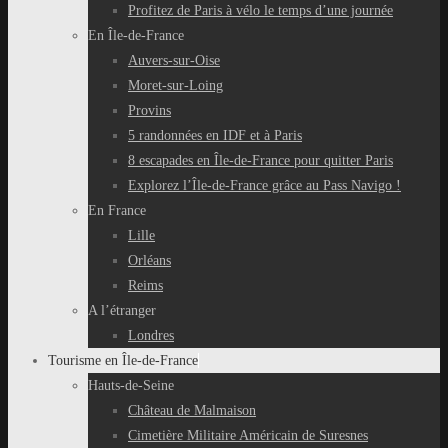
Profitez de Paris à vélo le temps d’une journée
En Île-de-France
Auvers-sur-Oise
Moret-sur-Loing
Provins
5 randonnées en IDF et à Paris
8 escapades en Île-de-France pour quitter Paris
Explorez l’Île-de-France grâce au Pass Navigo !
En France
Lille
Orléans
Reims
A l’étranger
Londres
Tourisme en Île-de-France
Hauts-de-Seine
Château de Malmaison
Cimetière Militaire Américain de Suresnes