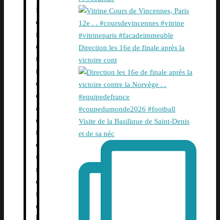
i
e
n
e
Direction les 16e de finale après la
t
victoire cont
r
é
d
a
c
Visite de la Basilique de Saint-Denis
t
et de sa néc
e
u
r
e
n
c
h