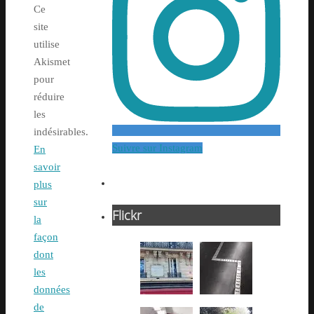
Ce
site
utilise
Akismet
pour
réduire
les
indésirables.
Suivre sur Instagram
En
savoir
plus
sur
Flickr
la
façon
dont
les
données
de