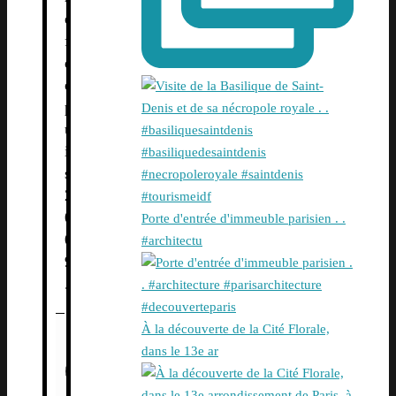
e
f
d
e
p
u
i
s
2
0
Porte d'entrée d'immeuble parisien . .
0
#architectu
9
.
À la découverte de la Cité Florale,
dans le 13e ar