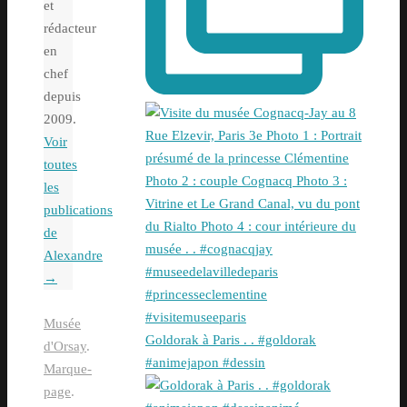
et
rédacteur
en
chef
depuis
2009.
Voir
toutes
les
publications
de
Alexandre
→
Musée
Goldorak à Paris . . #goldorak
d'Orsay
.
#animejapon #dessin
Marque-
page
.