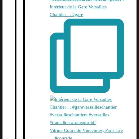
e
Intérieur de la Gare Versailles
u
Chantier . . #gare
r
d
u
L
u
t
è
c
e
d
u
P
a
r
i
Vitrine Cours de Vincennes, Paris 12e
s
. . #coursde