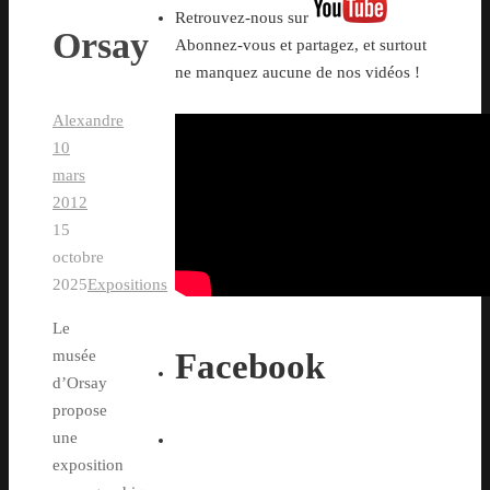
Retrouvez-nous sur
Orsay
Abonnez-vous et partagez, et surtout
ne manquez aucune de nos vidéos !
Alexandre
10
mars
2012
15
octobre
2025
Expositions
Le
Facebook
musée
d’Orsay
propose
une
exposition