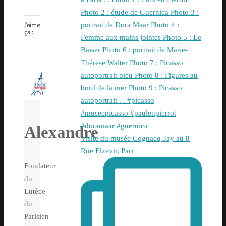
J’aime
ça :
Alexandre
Visite du musée Cognacq-Jay au 8
Rue Elzevir, Pari
Fondateur
du
Lutèce
du
Parisien