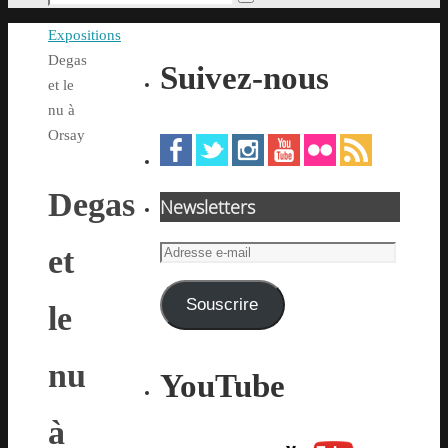
Rechercher
pour
Accueil
Expositions
:
Degas
Suivez-nous
et le
nu à
Orsay
Degas
Newsletters
Adresse
et
e-
mail
Souscrire
le
nu
YouTube
à