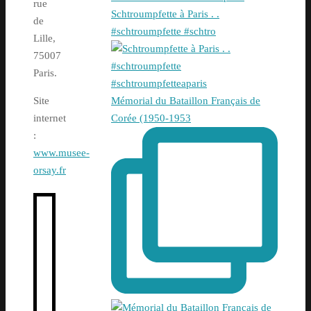
rue
Schtroumpfette à Paris . .
de
#schtroumpfette #schtro
Lille,
75007
Paris.
Mémorial du Bataillon Français de
Site
Corée (1950-1953
internet
:
www.musee-
orsay.fr