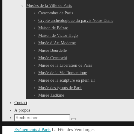
Musées de la Ville de Paris
Catacombes de Paris
Crypte archéologique du parvis Notre-Dame
Maison de Balzac
Maison de Victor Hugo
Musée d’Art Moderne
Musée Bourdelle
Musée Cernuschi
Musée de la Libération de Paris
Musée de la Vie Romantique
Musée de la sculpture en plein air
Musée des égouts de Paris
Musée Zadkine
Contact
À propos
Recherche
Rechercher
pour
Accueil
Evénements à Paris
La Fête des Vendanges
: