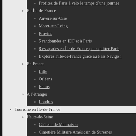
Profitez de Paris à vélo le temps d’une journée
En Île-de-France
Auvers-sur-Oise
Moret-sur-Loing
Provins
5 randonnées en IDF et à Paris
8 escapades en Île-de-France pour quitter Paris
Explorez l’Île-de-France grâce au Pass Navigo !
En France
Lille
Orléans
Reims
A l’étranger
Londres
Tourisme en Île-de-France
Hauts-de-Seine
Château de Malmaison
Cimetière Militaire Américain de Suresnes