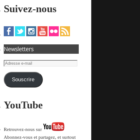
Suivez-nous
Newsletters
Adresse
e-
mail
Souscrire
YouTube
Retrouvez-nous sur
Abonnez-vous et partagez, et surtout