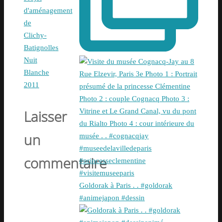
d'aménagement
de
Clichy-
Batignolles
Nuit
Blanche
2011
Laisser
un
commentaire
Goldorak à Paris . . #goldorak
#animejapon #dessin