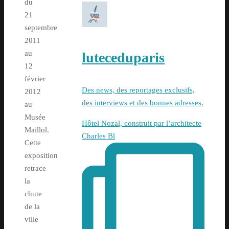
du
21
septembre
2011
au
luteceduparis
12
février
Des news, des reportages exclusifs,
2012
des interviews et des bonnes adresses.
au
Musée
Hôtel Nozal, construit par l’architecte
Maillol.
Charles Bl
Cette
exposition
retrace
la
chute
de la
ville