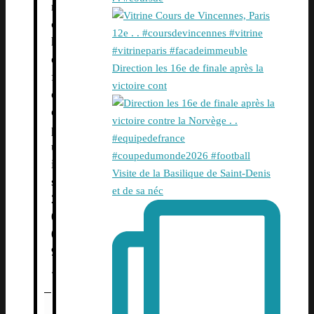
n
c
h
e
Direction les 16e de finale après la
f
victoire cont
d
e
p
u
i
Visite de la Basilique de Saint-Denis
s
et de sa néc
2
0
0
9
.