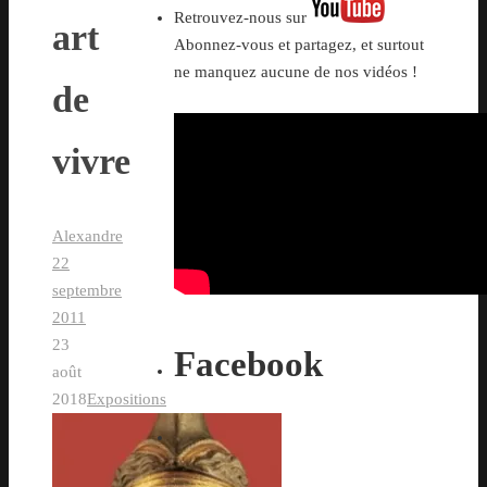
Retrouvez-nous sur
art
Abonnez-vous et partagez, et surtout
ne manquez aucune de nos vidéos !
de
vivre
Alexandre
22
septembre
2011
23
Facebook
août
2018
Expositions