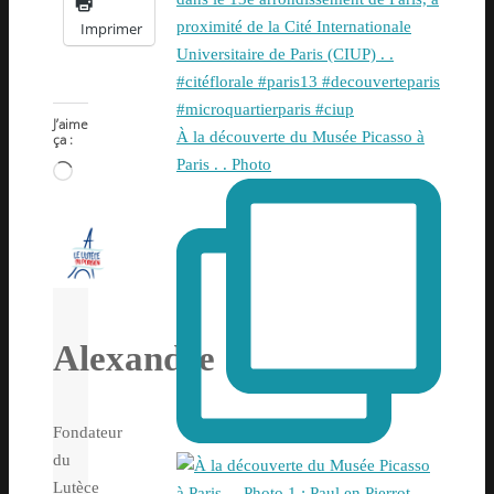
Imprimer
J’aime
À la découverte du Musée Picasso à
ça :
Paris . . Photo
Chargement…
Alexandre
Fondateur
du
Lutèce