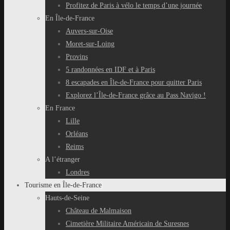
Profitez de Paris à vélo le temps d’une journée
En Île-de-France
Auvers-sur-Oise
Moret-sur-Loing
Provins
5 randonnées en IDF et à Paris
8 escapades en Île-de-France pour quitter Paris
Explorez l’Île-de-France grâce au Pass Navigo !
En France
Lille
Orléans
Reims
A l’étranger
Londres
Tourisme en Île-de-France
Hauts-de-Seine
Château de Malmaison
Cimetière Militaire Américain de Suresnes