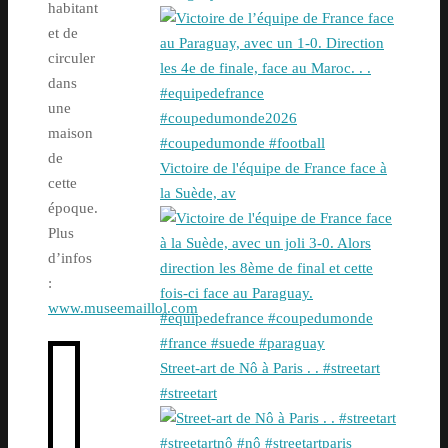
habitant
et de
circuler
dans
une
maison
de
Victoire de l'équipe de France face à
cette
la Suède, av
époque.
Plus
d’infos
:
www.museemaillol.com
Street-art de Nô à Paris . . #streetart
#streetart