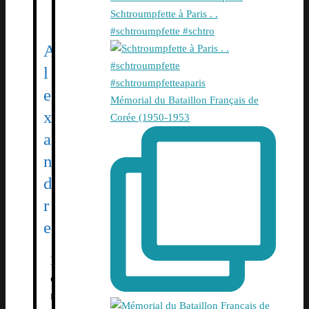
Schtroumpfette à Paris . .
#schtroumpfette #schtro
A
l
e
Mémorial du Bataillon Français de
x
Corée (1950-1953
a
n
d
r
e
F
o
n