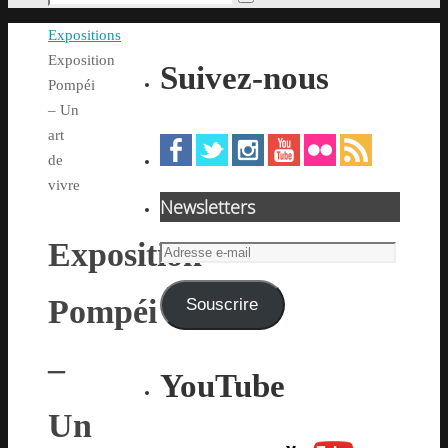
Rechercher
pour
Accueil
Expositions
:
Exposition
Suivez-nous
Pompéi
– Un
art
de
vivre
Newsletters
Exposition
Adresse
e-
mail
Pompéi
Souscrire
–
YouTube
Un