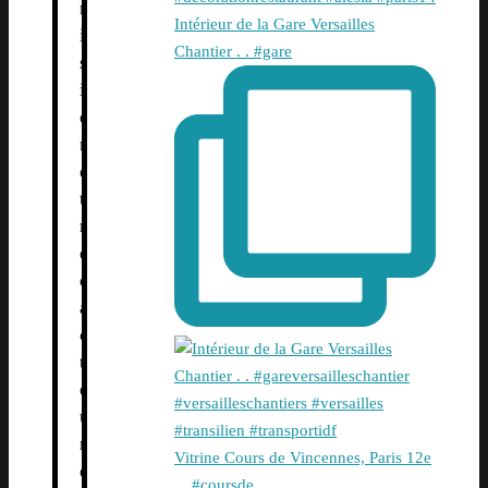
r
Intérieur de la Gare Versailles
i
Chantier . . #gare
s
i
e
n
e
t
r
é
d
a
c
t
e
u
r
Vitrine Cours de Vincennes, Paris 12e
e
. . #coursde