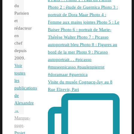
du
Parisien
et
rédacteur
en
chef
depuis
2009.
Voir
toutes
les
Visite du musée Cognacq-Jay au 8
publications
Rue Elzevir, Pari
de
Alexandre
→
Marque-
page
.
Projet