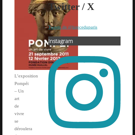
Twitter / X
Tweets de @luteceduparis
Instagram
L’exposition
Pompéi
– Un
art
de
vivre
se
déroulera