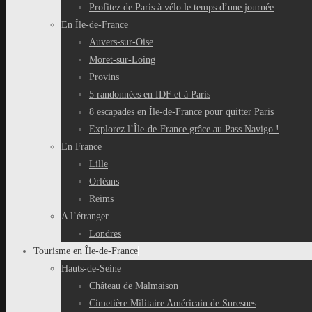
Profitez de Paris à vélo le temps d’une journée
En Île-de-France
Auvers-sur-Oise
Moret-sur-Loing
Provins
5 randonnées en IDF et à Paris
8 escapades en Île-de-France pour quitter Paris
Explorez l’Île-de-France grâce au Pass Navigo !
En France
Lille
Orléans
Reims
A l’étranger
Londres
Tourisme en Île-de-France
Hauts-de-Seine
Château de Malmaison
Cimetière Militaire Américain de Suresnes