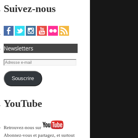
Suivez-nous
Newsletters
Adresse
e-
mail
Souscrire
YouTube
Retrouvez-nous sur
Abonnez-vous et partagez, et surtout