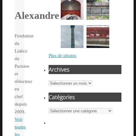
Alexandre
Fondateur
du
Lutèce
Plus de photos
du
Parisien
Archives
et
rédacteur
Archives
en
Catégories
chef
depuis
Catégories
2009.
Voir
toutes
les