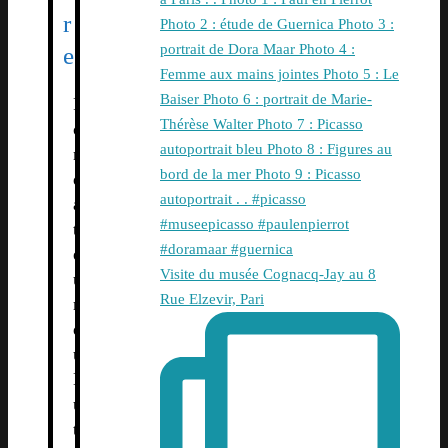
r
e
F
o
n
d
a
t
e
Visite du musée Cognacq-Jay au 8
u
Rue Elzevir, Pari
r
d
u
L
u
t