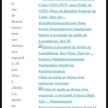
le
site
de
Roland
Garros
dont
Sphinx à proximité du Jardin du
une
Luxembourg, Rue Fé
réunion
sera
organisé
le 29
juin
2011,
Chien de garde au dessus d'un
à
restaurant, à proxim
18h30,
à la
mairie
du