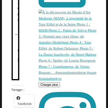
2
0
0
9
.
Charger plus
Partager :
Facebook