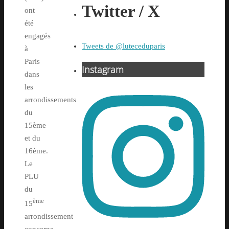
Twitter / X
ont
été
engagés
Tweets de @luteceduparis
à
Paris
Instagram
dans
les
arrondissements
du
15ème
et du
16ème.
Le
PLU
du
ème
15
arrondissement