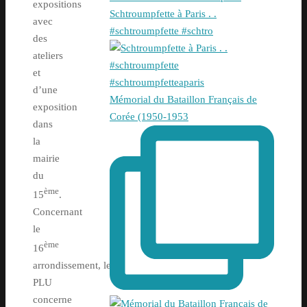
expositions
Schtroumpfette à Paris . .
avec
#schtroumpfette #schtro
des
ateliers
et
d’une
Mémorial du Bataillon Français de
exposition
Corée (1950-1953
dans
la
mairie
du
ème
15
.
Concernant
le
ème
16
arrondissement, le
PLU
concerne