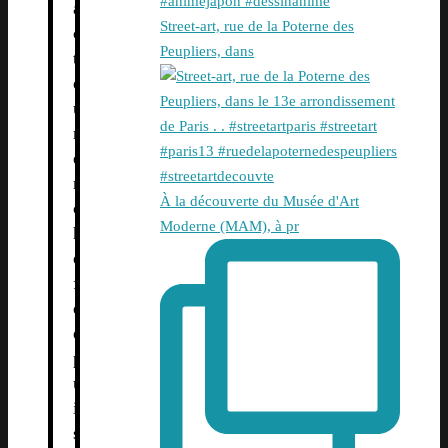
a
Street-art, rue de la Poterne des
c
Peupliers, dans
t
e
u
r
e
n
À la découverte du Musée d'Art
c
Moderne (MAM), à pr
h
e
f
d
e
p
u
i
s