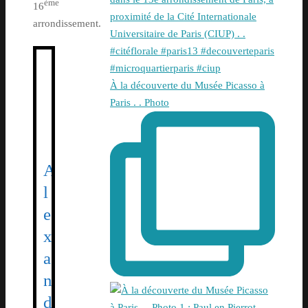
ème
16
arrondissement.
À la découverte du Musée Picasso à
Paris . . Photo
A
l
e
x
a
n
d