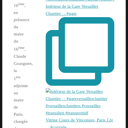
ème
16
,
Intérieur de la Gare Versailles
en
Chantier . . #gare
présence
du
maire
du
ème
16
,
Claude
Goasguen,
la
ère
1
adjointe
au
maire
de
Paris,
Vitrine Cours de Vincennes, Paris 12e
chargée
. . #coursde