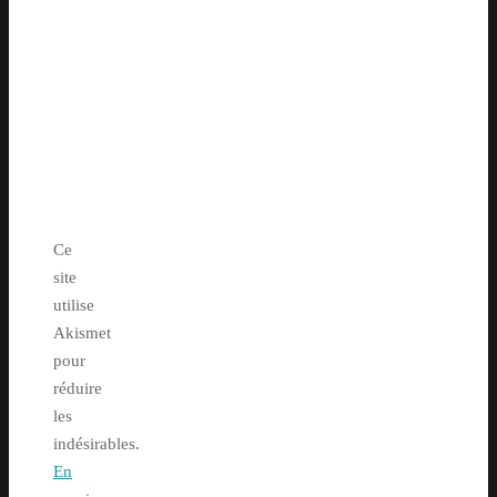
Ce
site
utilise
Akismet
pour
réduire
les
indésirables.
En