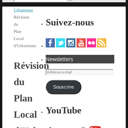
Rechercher
pour
Accueil
Urbanisme
:
Révision
Suivez-nous
du
Plan
Local
d'Urbanisme
Newsletters
Révision
Adresse
e-
du
mail
Souscrire
Plan
YouTube
Local