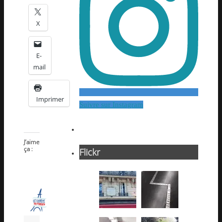
X
E-
mail
Imprimer
Suivre sur Instagram
J’aime
ça :
Flickr