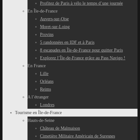
Profitez de Paris à vélo le temps d’une journée
En Île-de-France
Auvers-sur-Oise
Moret-sur-Loing
Provins
5 randonnées en IDF et à Paris
8 escapades en Île-de-France pour quitter Paris
Explorez l’Île-de-France grâce au Pass Navigo !
En France
Lille
Orléans
Reims
A l’étranger
Londres
Tourisme en Île-de-France
Hauts-de-Seine
Château de Malmaison
Cimetière Militaire Américain de Suresnes