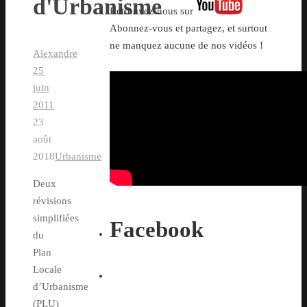
d'Urbanisme
Retrouvez-nous sur
Abonnez-vous et partagez, et surtout
ne manquez aucune de nos vidéos !
Alexandre
25
juin
2011
23
août
2018
Urbanisme
Deux
révisions
simplifiées
Facebook
du
Plan
Locale
d’Urbanisme
(PLU)