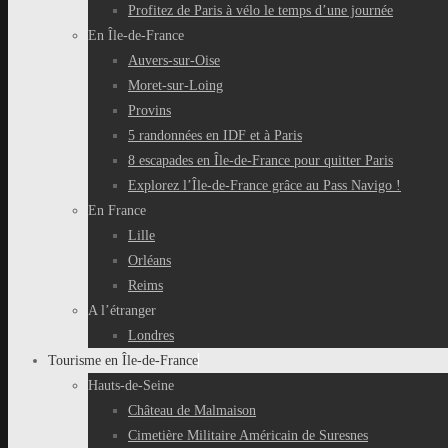
Profitez de Paris à vélo le temps d’une journée
En Île-de-France
Auvers-sur-Oise
Moret-sur-Loing
Provins
5 randonnées en IDF et à Paris
8 escapades en Île-de-France pour quitter Paris
Explorez l’Île-de-France grâce au Pass Navigo !
En France
Lille
Orléans
Reims
A l’étranger
Londres
Tourisme en Île-de-France
Hauts-de-Seine
Château de Malmaison
Cimetière Militaire Américain de Suresnes