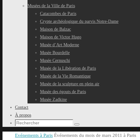
Musées de la Ville de Paris
Catacombes de Paris
Crypte archéologique du parvis Notre-Dame
Maison de Balzac
Maison de Victor Hugo
Musée d’Art Moderne
Musée Bourdelle
Musée Cernuschi
Musée de la Libération de Paris
Musée de la Vie Romantique
Musée de la sculpture en plein air
Musée des égouts de Paris
Musée Zadkine
Contact
À propos
Recherche
Rechercher
pour
Accueil
Evénements à Paris
Événements du mois de mars 2011 à Paris
: