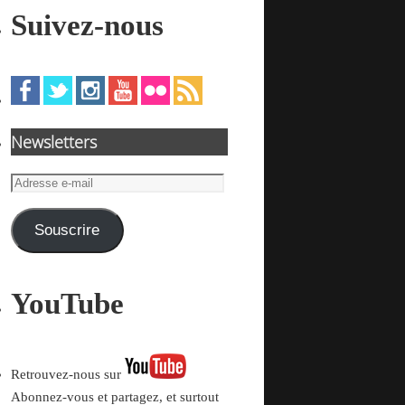
Suivez-nous
Newsletters
Adresse
e-
mail
Souscrire
YouTube
Retrouvez-nous sur
Abonnez-vous et partagez, et surtout