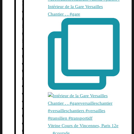
P
Intérieur de la Gare Versailles
a
Chantier . . #gare
r
i
s
i
e
n
e
t
r
é
d
a
c
t
e
Vitrine Cours de Vincennes, Paris 12e
u
. . #coursde