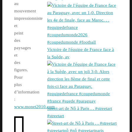
au
mouvement
impressionniste
et
peint
des
paysages
Victoire de l'équipe de France face à
et
la Suède, av
des
figures.
Pour
plus
d’information
:
www.monet2010.com
Street-art de Nô à Paris . . #streetart
#streetart