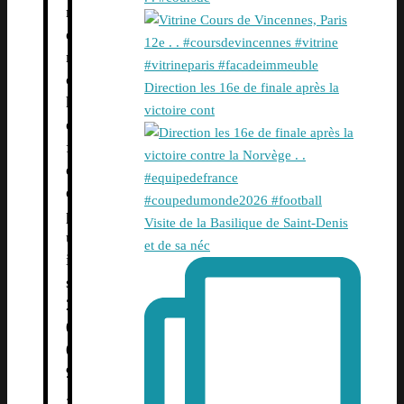
r
e
n
c
Direction les 16e de finale après la
h
victoire cont
e
f
d
e
p
Visite de la Basilique de Saint-Denis
u
et de sa néc
i
s
2
0
0
9
.