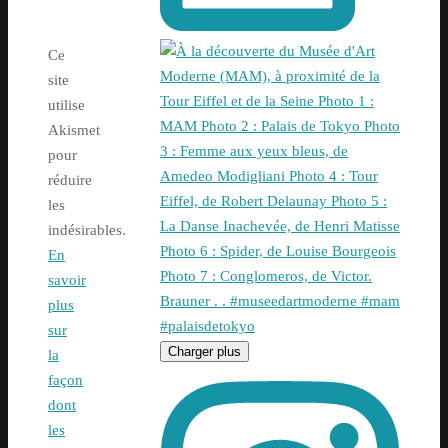
Ce
site
utilise
Akismet
pour
réduire
les
indésirables.
En
savoir
plus
sur
Charger plus
la
façon
dont
les