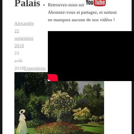
Palais
Retrouvez-nous sur
Abonnez-vous et partagez, et surtout
ne manquez aucune de nos vidéos !
Alexandre
22
septembre
2010
23
août
2018
Expositions
Facebook