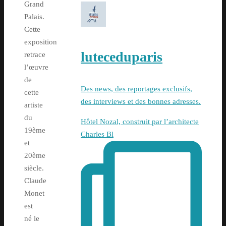
Grand
Palais.
Cette
exposition
luteceduparis
retrace
l’œuvre
de
Des news, des reportages exclusifs,
cette
des interviews et des bonnes adresses.
artiste
du
Hôtel Nozal, construit par l’architecte
19ème
Charles Bl
et
20ème
siècle.
Claude
Monet
est
né le