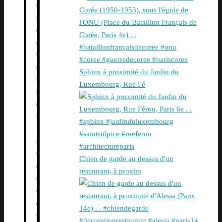
o
n
d
a
t
e
Sphinx à proximité du Jardin du
u
Luxembourg, Rue Fé
r
d
u
L
u
t
Chien de garde au dessus d'un
è
restaurant, à proxim
c
e
d
u