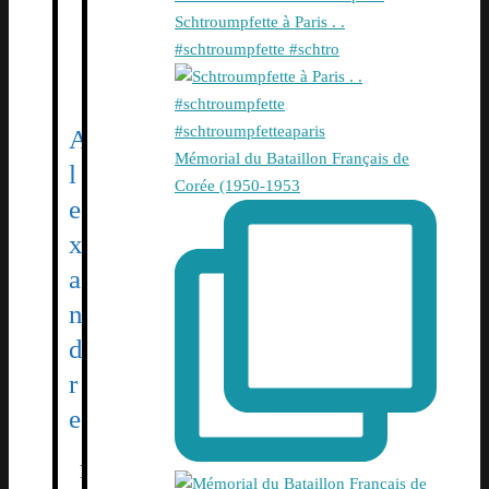
Schtroumpfette à Paris . .
#schtroumpfette #schtro
A
Mémorial du Bataillon Français de
l
Corée (1950-1953
e
x
a
n
d
r
e
F