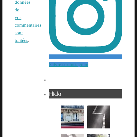
données
de
vos
commentaires
sont
traitées
.
Suivre sur Instagram
Flickr