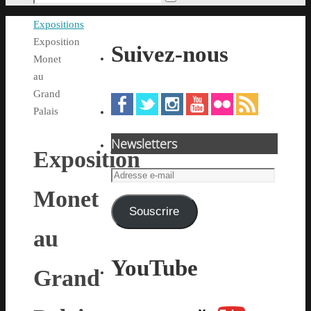
Rechercher
pour
Accueil
Expositions
:
Exposition
Suivez-nous
Monet
au
Grand
Palais
Newsletters
Exposition
Adresse
e-
Monet
mail
Souscrire
au
YouTube
Grand