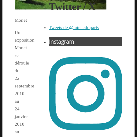
Twitter / X
Monet
Tweets de @luteceduparis
Un
exposition
Instagram
Monet
se
déroule
du
22
septembre
2010
au
24
janvier
2010
au