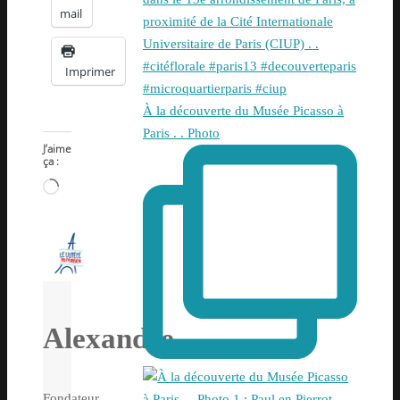
mail
Imprimer
À la découverte du Musée Picasso à
Paris . . Photo
J’aime
ça :
Chargement…
Alexandre
Fondateur