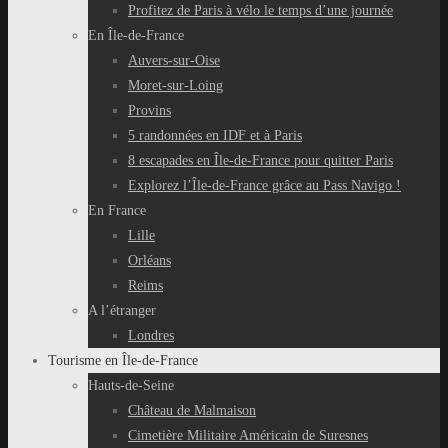
Profitez de Paris à vélo le temps d’une journée
En Île-de-France
Auvers-sur-Oise
Moret-sur-Loing
Provins
5 randonnées en IDF et à Paris
8 escapades en Île-de-France pour quitter Paris
Explorez l’Île-de-France grâce au Pass Navigo !
En France
Lille
Orléans
Reims
A l’étranger
Londres
Tourisme en Île-de-France
Hauts-de-Seine
Château de Malmaison
Cimetière Militaire Américain de Suresnes