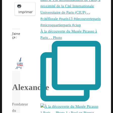
Imprimer
À la découverte du Musée Picasso à
J’aime
ça :
Paris . . Photo
Alexandre
Fondateur
du