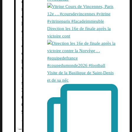
e
n
c
h
Direction les 16e de finale après la
e
victoire cont
f
d
e
p
u
Visite de la Basilique de Saint-Denis
i
et de sa néc
s
2
0
0
9
.