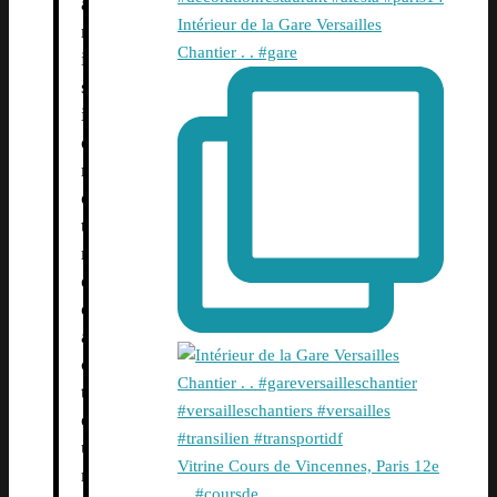
a
Intérieur de la Gare Versailles
r
Chantier . . #gare
i
s
i
e
n
e
t
r
é
d
a
c
t
e
u
Vitrine Cours de Vincennes, Paris 12e
r
. . #coursde