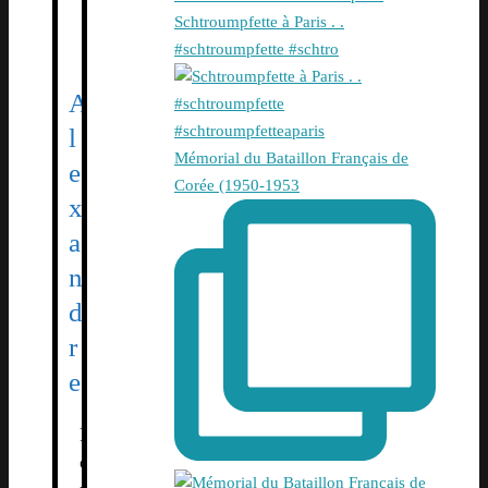
Schtroumpfette à Paris . .
#schtroumpfette #schtro
A
l
Mémorial du Bataillon Français de
e
Corée (1950-1953
x
a
n
d
r
e
F
o