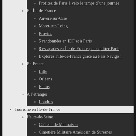
Profitez de Paris à vélo le temps d’une journée
En Île-de-France
Auvers-sur-Oise
Moret-sur-Loing
Provins
5 randonnées en IDF et à Paris
8 escapades en Île-de-France pour quitter Paris
Explorez l’Île-de-France grâce au Pass Navigo !
En France
Lille
Orléans
Reims
A l’étranger
Londres
Tourisme en Île-de-France
Hauts-de-Seine
Château de Malmaison
Cimetière Militaire Américain de Suresnes