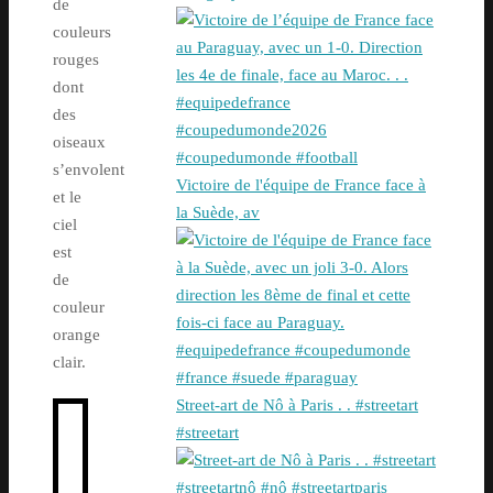
de
couleurs
rouges
dont
des
oiseaux
s’envolent
Victoire de l'équipe de France face à
et le
la Suède, av
ciel
est
de
couleur
orange
clair.
Street-art de Nô à Paris . . #streetart
#streetart