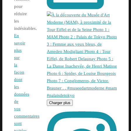
pour
réduire
les
indésirables.
En
savoir
plus
sur
la
façon
dont
les
données
de
Charger plus
vos
commentaires
sont
traitées
.