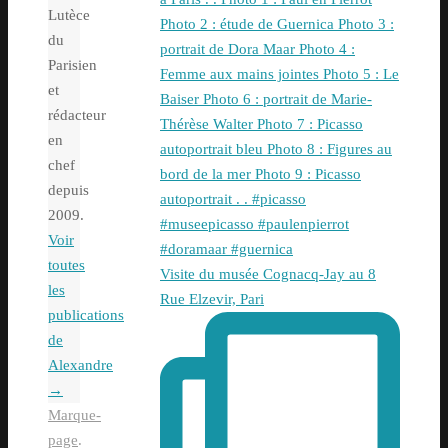
Lutèce
du
Parisien
et
rédacteur
en
chef
depuis
2009.
Voir
toutes
Visite du musée Cognacq-Jay au 8
les
Rue Elzevir, Pari
publications
de
Alexandre
→
Marque-
page
.