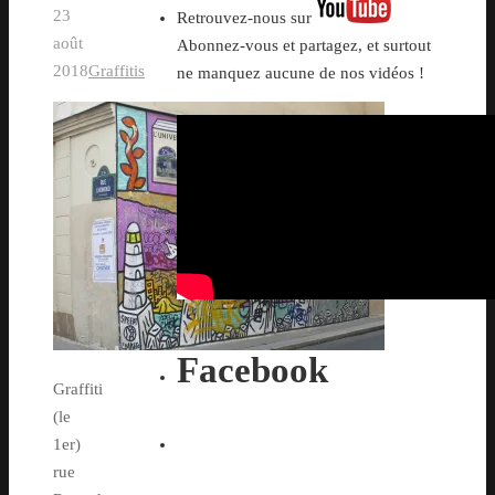
23
Retrouvez-nous sur
août
Abonnez-vous et partagez, et surtout
2018
Graffitis
ne manquez aucune de nos vidéos !
Facebook
Graffiti
(le
1er)
rue