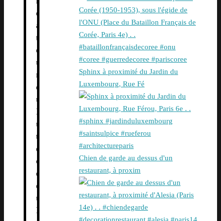
n
d
a
t
e
u
Sphinx à proximité du Jardin du
r
Luxembourg, Rue Fé
d
u
L
u
t
è
Chien de garde au dessus d'un
c
restaurant, à proxim
e
d
u
P