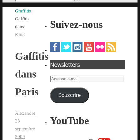
Rechercher
pour
Accueil
Graffitis
:
Gaffitis
Suivez-nous
dans
Paris
Gaffitis
Newsletters
dans
Adresse
e-
Paris
mail
Souscrire
Alexandre
YouTube
23
septembre
2009