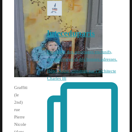
luteceduparis
Des news, des reportages exclusifs,
des interviews et des bonnes adresses.
Hôtel Nozal, construit par l’architecte
Charles Bl
Graffiti
(le
2nd)
rue
Pierre
Nicole
(dans