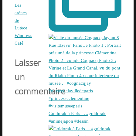
Les
arènes
de
Lutèce
Windows
Café
Laisser
un
commentaire
Goldorak à Paris . . #goldorak
#animejapon #dessin