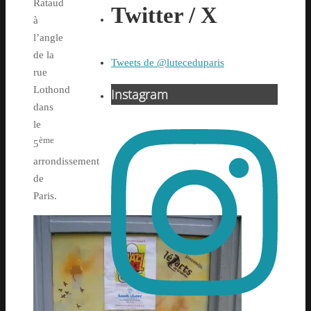
Rataud
Twitter / X
à
l’angle
de la
Tweets de @luteceduparis
rue
Lothond
Instagram
dans
le
ème
5
arrondissement
de
Paris.