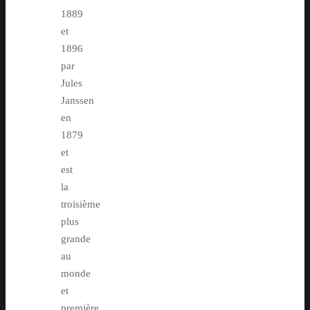
1889
et
1896
par
Jules
Janssen
en
1879
et
est
la
troisième
plus
grande
au
monde
et
première