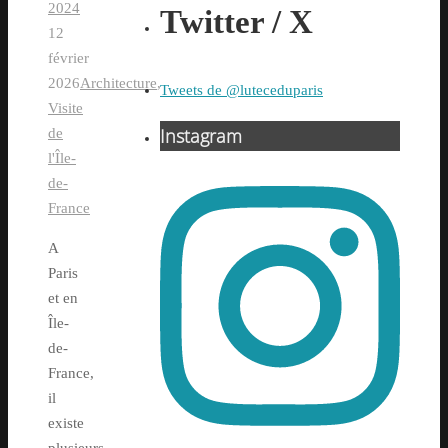
2024
Twitter / X
12
février
2026
Architecture
,
Tweets de @luteceduparis
Visite
Instagram
de
l'Île-
de-
France
A
Paris
et en
Île-
de-
France,
il
existe