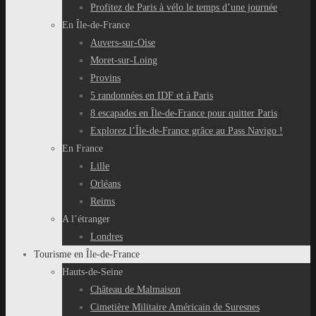
Profitez de Paris à vélo le temps d’une journée
En Île-de-France
Auvers-sur-Oise
Moret-sur-Loing
Provins
5 randonnées en IDF et à Paris
8 escapades en Île-de-France pour quitter Paris
Explorez l’Île-de-France grâce au Pass Navigo !
En France
Lille
Orléans
Reims
A l’étranger
Londres
Tourisme en Île-de-France
Hauts-de-Seine
Château de Malmaison
Cimetière Militaire Américain de Suresnes