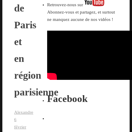
Retrouvez-nous sur
de
Abonnez-vous et partagez, et surtout
ne manquez aucune de nos vidéos !
Paris
et
en
région
parisienne
Facebook
Alexandre
6
février