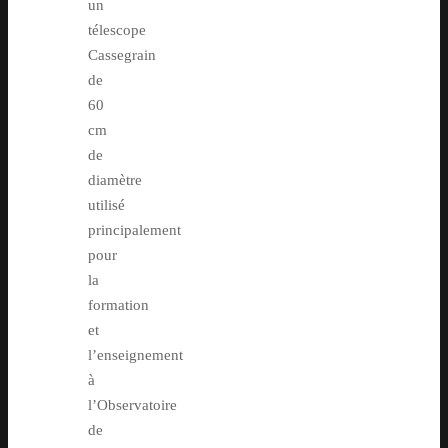
un
télescope
Cassegrain
de
60
cm
de
diamètre
utilisé
principalement
pour
la
formation
et
l’enseignement
à
l’Observatoire
de