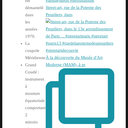
fut
Street-art, rue de la Poterne des
démantelé
Peupliers, dans
dans
les
années
1970.
La
coupole
À la découverte du Musée d'Art
Méridienne
Moderne (MAM), à pr
Grand
Coudé :
instrument
à
mouture
équatoriale
comportant
2
miroirs