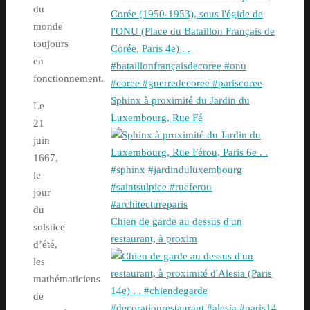
du
monde
toujours
en
fonctionnement.
Sphinx à proximité du Jardin du
Le
Luxembourg, Rue Fé
21
juin
1667,
le
jour
du
Chien de garde au dessus d'un
solstice
restaurant, à proxim
d’été,
les
mathématiciens
de