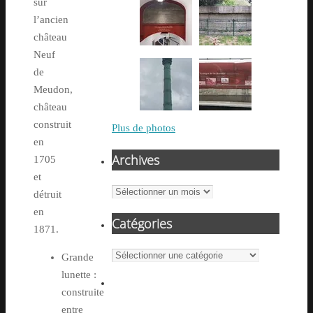
sur
l’ancien
château
Neuf
de
Meudon,
château
construit
Plus de photos
en
Archives
1705
et
Archives
détruit
en
Catégories
1871.
Catégories
Grande
lunette :
construite
entre