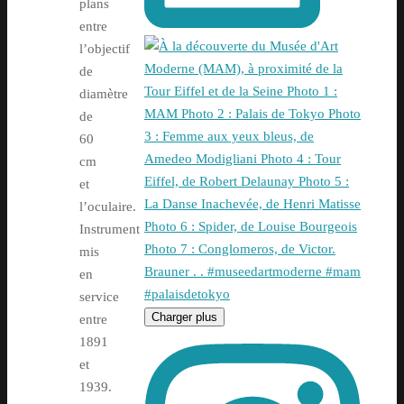
plans
entre
l’objectif
de
diamètre
de
60
cm
et
l’oculaire.
Instrument
mis
en
service
Charger plus
entre
1891
et
1939.