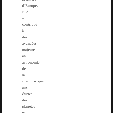
d’Europe.
Elle
a
contribué
à
des
avancées
majeures
en
astronomie,
de
la
spectroscopie
aux
études
des
planètes
et