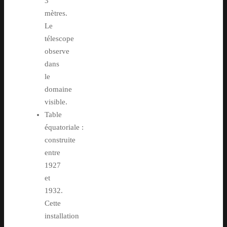
3
mètres.
Le
télescope
observe
dans
le
domaine
visible.
Table
équatoriale :
construite
entre
1927
et
1932.
Cette
installation