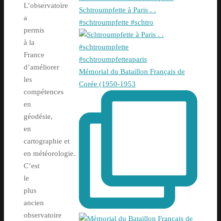
L’observatoire
Schtroumpfette à Paris . .
a
#schtroumpfette #schtro
permis
à la
France
d’améliorer
Mémorial du Bataillon Français de
les
Corée (1950-1953
compétences
en
géodésie,
en
cartographie et
en météorologie.
C’est
le
plus
ancien
observatoire