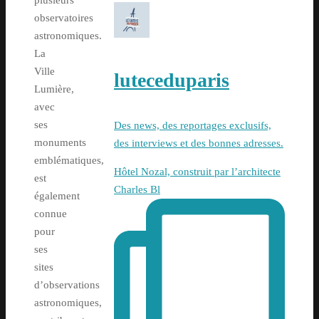
plusieurs
observatoires
astronomiques.
La
Ville
luteceduparis
Lumière,
avec
ses
Des news, des reportages exclusifs,
monuments
des interviews et des bonnes adresses.
emblématiques,
Hôtel Nozal, construit par l’architecte
est
Charles Bl
également
connue
pour
ses
sites
d’observations
astronomiques,