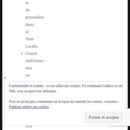
et
de
poussières
dans
la
Voie
Lactée.
Grand
sidérostat :
mis
en
service
Confidentialité et cookies : ce site utilise des cookies. En continuant à utiliser ce site
en
Web, vous acceptez leur utilisation.
1909,
Pour en savoir plus, notamment sur la façon de contrôler les cookies, consultez :
abrite
Politique relative aux cookies
un
spectrohéliographe
fixe