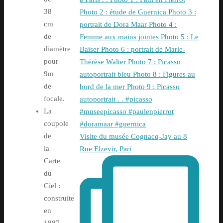
38
cm
de
diamètre
pour
9m
de
focale.
La
coupole
de
Visite du musée Cognacq-Jay au 8
la
Rue Elzevir, Pari
Carte
du
Ciel :
construite
en