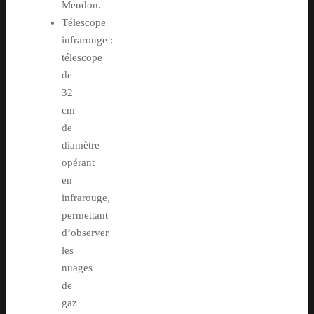
Meudon.
Télescope
infrarouge :
télescope
de
32
cm
de
diamètre
opérant
en
infrarouge,
permettant
d’observer
les
nuages
de
gaz