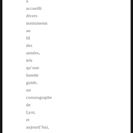
a
accueilli
divers
instruments
au
fil
des
années,
tels
qu’une
lunette
guide,
un
coronographe
de
Lyot,
et
aujourd’hui,