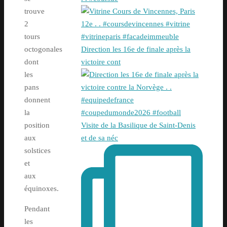
trouve
2
tours
octogonales
Direction les 16e de finale après la
dont
victoire cont
les
pans
donnent
la
position
Visite de la Basilique de Saint-Denis
aux
et de sa néc
solstices
et
aux
équinoxes.
Pendant
les