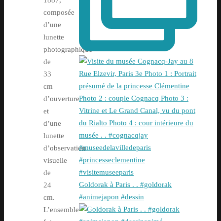
1887,
composée
d’une
lunette
photographique
de
33
cm
d’ouverture
et
d’une
lunette
d’observation
visuelle
de
Goldorak à Paris . . #goldorak
24
#animejapon #dessin
cm.
L’ensemble