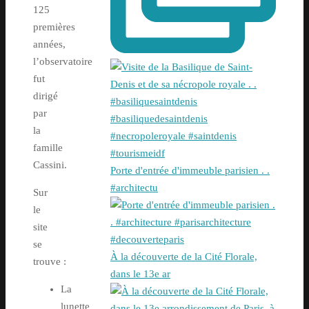
125
premières
années,
l’observatoire
fut
dirigé
par
la
famille
Cassini.
Porte d'entrée d'immeuble parisien . .
#architectu
Sur
le
site
se
À la découverte de la Cité Florale,
trouve :
dans le 13e ar
La
lunette