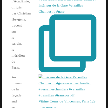
l’Académie,
Intérieur de la Gare Versailles
dirigés
Chantier . . #gare
par Christian
Huygens,
tracent
sur
le
terrain,
le
méridien
de
Paris.
Au
niveau
de la
façade
sud
Vitrine Cours de Vincennes, Paris 12e
se
. . #coursde