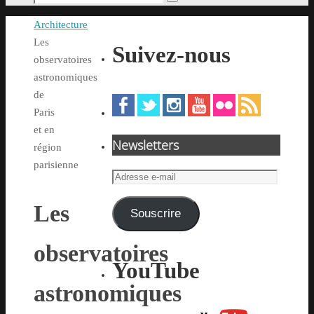
Rechercher
pour
Accueil
Architecture
:
Les
Suivez-nous
observatoires
astronomiques
de
Paris
et en
Newsletters
région
parisienne
Adresse
e-
Les
mail
Souscrire
observatoires
YouTube
astronomiques