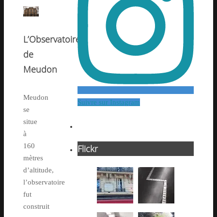
L’Observatoire
de
Meudon
Meudon
Suivre sur Instagram
se
situe
à
160
Flickr
mètres
d’altitude,
l’observatoire
fut
construit