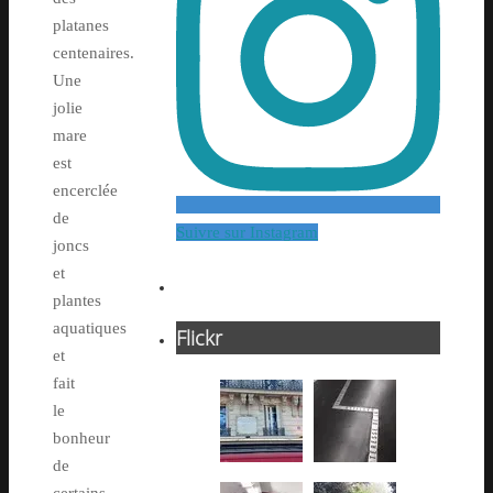
platanes
centenaires.
Une
jolie
mare
est
encerclée
de
Suivre sur Instagram
joncs
et
plantes
aquatiques
Flickr
et
fait
le
bonheur
de