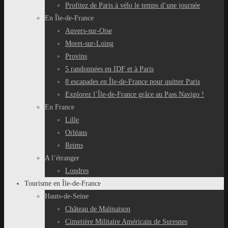
Profitez de Paris à vélo le temps d’une journée
En Île-de-France
Auvers-sur-Oise
Moret-sur-Loing
Provins
5 randonnées en IDF et à Paris
8 escapades en Île-de-France pour quitter Paris
Explorez l’Île-de-France grâce au Pass Navigo !
En France
Lille
Orléans
Reims
A l’étranger
Londres
Tourisme en Île-de-France
Hauts-de-Seine
Château de Malmaison
Cimetière Militaire Américain de Suresnes