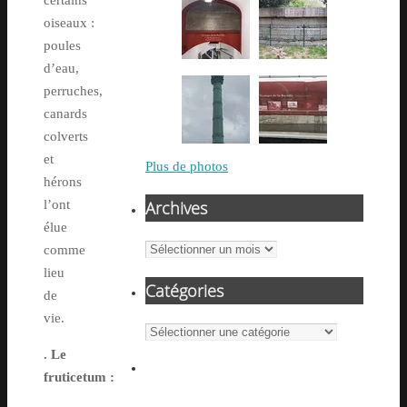
certains
oiseaux :
poules
d’eau,
perruches,
canards
colverts
et
Plus de photos
hérons
Archives
l’ont
élue
Archives
comme
lieu
Catégories
de
vie.
Catégories
. Le
fruticetum :