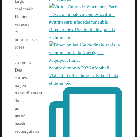
large
esplanade.
Plantes
vivaces
Direction les 16e de finale après la
et
victoire cont
nombreuses
roses
se
côtoient.
Des
Visite de la Basilique de Saint-Denis
carpes
et de sa néc
nagent
tranquillement
dans
un
grand
bassin
rectangulaire.