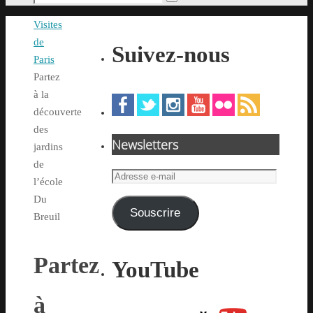
Rechercher
pour
Accueil
Visites
:
de
Suivez-nous
Paris
Partez
à la
découverte
des
Newsletters
jardins
de
Adresse
l’école
e-
Du
mail
Souscrire
Breuil
Partez
YouTube
à