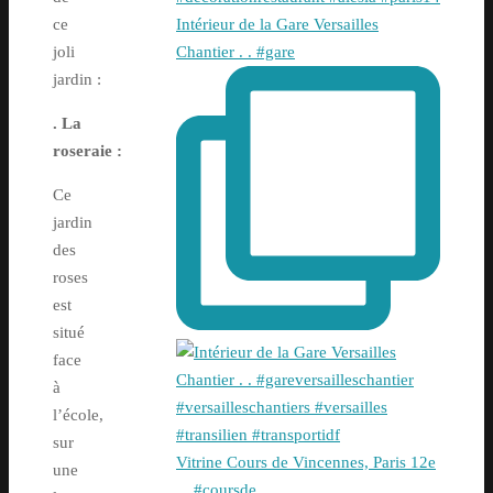
Intérieur de la Gare Versailles
ce
Chantier . . #gare
joli
jardin :
. La
roseraie :
Ce
jardin
des
roses
est
situé
face
à
l’école,
sur
Vitrine Cours de Vincennes, Paris 12e
une
. . #coursde