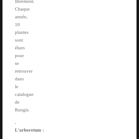
librement.
Chaque
année,
10
plantes
sont
élues
pour
se
retrouver
dans
le
catalogue
de
Rungis.
.
L’arboretum :