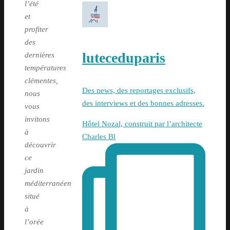
l’été
et
profiter
des
luteceduparis
dernières
températures
clémentes,
Des news, des reportages exclusifs,
nous
des interviews et des bonnes adresses.
vous
invitons
Hôtel Nozal, construit par l’architecte
à
Charles Bl
découvrir
ce
jardin
méditerranéen
situé
à
l’orée