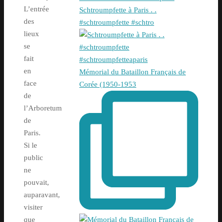
L’entrée
Schtroumpfette à Paris . .
des
#schtroumpfette #schtro
lieux
se
fait
en
Mémorial du Bataillon Français de
face
Corée (1950-1953
de
l’Arboretum
de
Paris.
Si le
public
ne
pouvait,
auparavant,
visiter
que