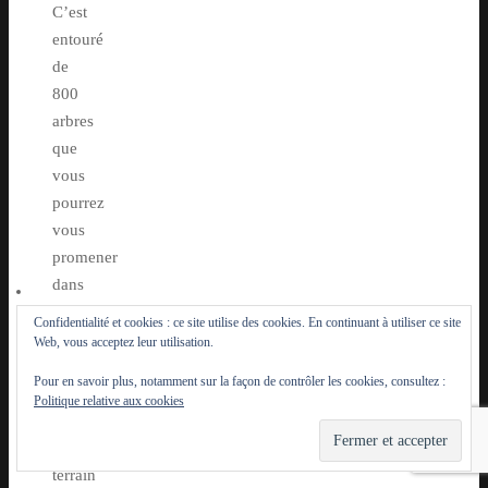
C’est
entouré
de
800
arbres
que
vous
pourrez
vous
promener
dans
cet
Confidentialité et cookies : ce site utilise des cookies. En continuant à utiliser ce site
endroit.
Web, vous acceptez leur utilisation.
Cette
Pour en savoir plus, notamment sur la façon de contrôler les cookies, consultez :
zone
Politique relative aux cookies
sert
de
terrain