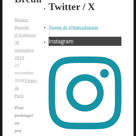
Twitter / X
Béatrix
Tweets de @luteceduparis
Benoist
d'Anthenay
Instagram
30
septembre
2019
21
novembre
2020
Visites
de
Paris
Pour
prolonger
un
peu