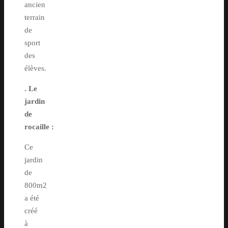
ancien
terrain
de
sport
des
élèves.
. Le
jardin
de
rocaille :
Ce
jardin
de
800m2
a été
créé
à