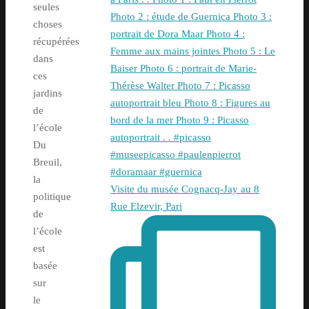
seules
choses
récupérées
dans
ces
jardins
de
l’école
Du
Breuil,
la
Visite du musée Cognacq-Jay au 8
politique
Rue Elzevir, Pari
de
l’école
est
basée
sur
le