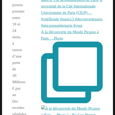
pourra
prendre
entre
18 et
24
À la découverte du Musée Picasso à
mois,
Paris . . Photo
à
raison
d’une
perte
de
30
Millions
€ par
an
(les
recettes
générées