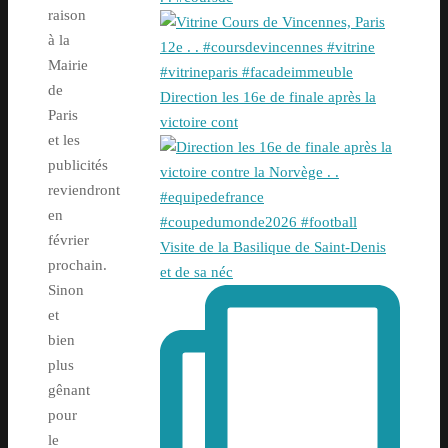
raison
à la
Mairie
de
Direction les 16e de finale après la
Paris
victoire cont
et les
publicités
reviendront
en
février
Visite de la Basilique de Saint-Denis
prochain.
et de sa néc
Sinon
et
bien
plus
gênant
pour
le