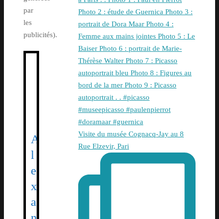
par
les
publicités).
Visite du musée Cognacq-Jay au 8
A
Rue Elzevir, Pari
l
e
x
a
n