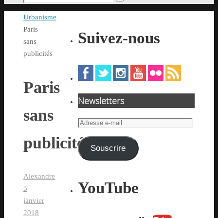
Rechercher
pour
Accueil
Urbanisme
:
Paris
Suivez-nous
sans
publicités
Paris
Newsletters
sans
Adresse
e-
publicités
mail
Souscrire
Alexandre
YouTube
5
janvier
2018