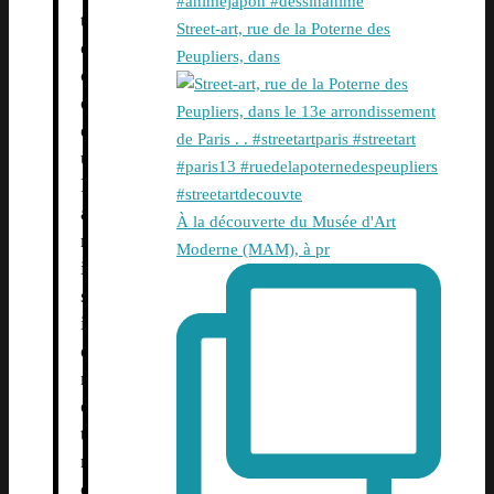
t
Street-art, rue de la Poterne des
è
Peupliers, dans
c
e
d
u
P
a
À la découverte du Musée d'Art
r
Moderne (MAM), à pr
i
s
i
e
n
e
t
r
é