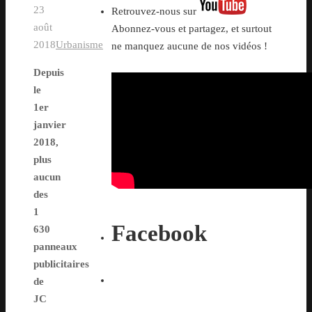
23
Retrouvez-nous sur
août
Abonnez-vous et partagez, et surtout
2018
Urbanisme
ne manquez aucune de nos vidéos !
Depuis
le
1er
janvier
2018,
plus
aucun
des
1
Facebook
630
panneaux
publicitaires
de
JC