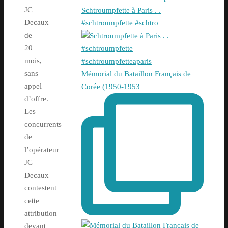
JC
Schtroumpfette à Paris . .
Decaux
#schtroumpfette #schtro
de
20
mois,
sans
Mémorial du Bataillon Français de
appel
Corée (1950-1953
d’offre.
Les
concurrents
de
l’opérateur
JC
Decaux
contestent
cette
attribution
devant