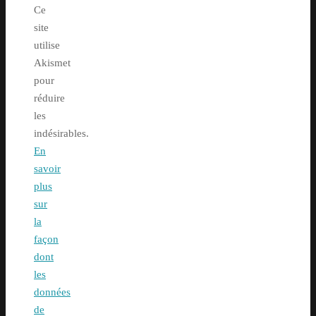
Ce
site
utilise
Akismet
pour
réduire
les
indésirables.
En
savoir
plus
sur
la
façon
dont
les
données
de