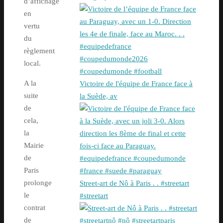
d’affichage
en
vertu
du
règlement
local.
A la
Victoire de l'équipe de France face à
suite
la Suède, av
de
cela,
la
Mairie
de
Paris
prolonge
Street-art de Nô à Paris . . #streetart
le
#streetart
contrat
de