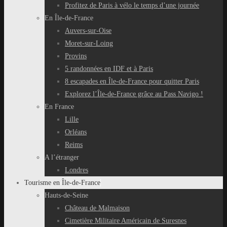
Profitez de Paris à vélo le temps d’une journée
En Île-de-France
Auvers-sur-Oise
Moret-sur-Loing
Provins
5 randonnées en IDF et à Paris
8 escapades en Île-de-France pour quitter Paris
Explorez l’Île-de-France grâce au Pass Navigo !
En France
Lille
Orléans
Reims
A l’étranger
Londres
Tourisme en Île-de-France
Hauts-de-Seine
Château de Malmaison
Cimetière Militaire Américain de Suresnes