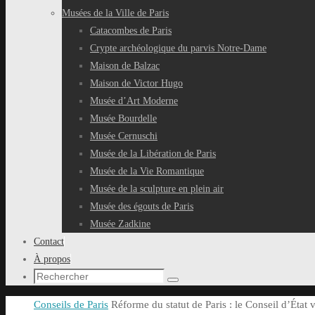
Musées de la Ville de Paris
Catacombes de Paris
Crypte archéologique du parvis Notre-Dame
Maison de Balzac
Maison de Victor Hugo
Musée d’Art Moderne
Musée Bourdelle
Musée Cernuschi
Musée de la Libération de Paris
Musée de la Vie Romantique
Musée de la sculpture en plein air
Musée des égouts de Paris
Musée Zadkine
Contact
À propos
Recherche
Rechercher
pour
Accueil
Conseils de Paris
Réforme du statut de Paris : le Conseil d’État v
: