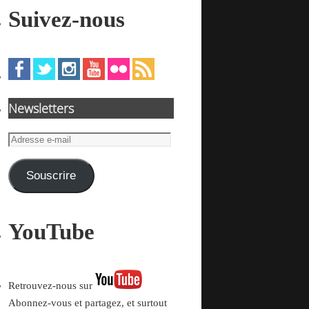
Suivez-nous
Newsletters
Adresse
e-
mail
Souscrire
YouTube
Retrouvez-nous sur
Abonnez-vous et partagez, et surtout