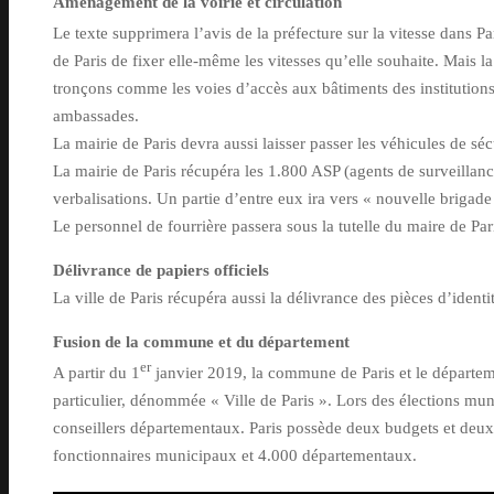
Aménagement de la voirie et circulation
Le texte supprimera l’avis de la préfecture sur la vitesse dans Par
de Paris de fixer elle-même les vitesses qu’elle souhaite. Mais la
tronçons comme les voies d’accès aux bâtiments des institutions
ambassades.
La mairie de Paris devra aussi laisser passer les véhicules de sécu
La mairie de Paris récupéra les 1.800 ASP (agents de surveillanc
verbalisations. Un partie d’entre eux ira vers « nouvelle brigade d
Le personnel de fourrière passera sous la tutelle du maire de Par
Délivrance de papiers officiels
La ville de Paris récupéra aussi la délivrance des pièces d’identit
Fusion de la commune et du département
er
A partir du 1
janvier 2019, la commune de Paris et le départeme
particulier, dénommée « Ville de Paris ». Lors des élections muni
conseillers départementaux. Paris possède deux budgets et deux 
fonctionnaires municipaux et 4.000 départementaux.