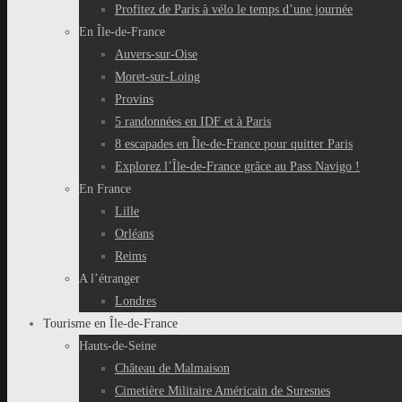
Profitez de Paris à vélo le temps d’une journée
En Île-de-France
Auvers-sur-Oise
Moret-sur-Loing
Provins
5 randonnées en IDF et à Paris
8 escapades en Île-de-France pour quitter Paris
Explorez l’Île-de-France grâce au Pass Navigo !
En France
Lille
Orléans
Reims
A l’étranger
Londres
Tourisme en Île-de-France
Hauts-de-Seine
Château de Malmaison
Cimetière Militaire Américain de Suresnes