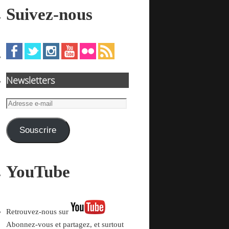
Suivez-nous
Newsletters
Adresse
e-
mail
Souscrire
YouTube
Retrouvez-nous sur
Abonnez-vous et partagez, et surtout