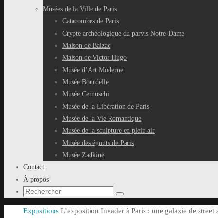
Musées de la Ville de Paris
Catacombes de Paris
Crypte archéologique du parvis Notre-Dame
Maison de Balzac
Maison de Victor Hugo
Musée d’Art Moderne
Musée Bourdelle
Musée Cernuschi
Musée de la Libération de Paris
Musée de la Vie Romantique
Musée de la sculpture en plein air
Musée des égouts de Paris
Musée Zadkine
Contact
À propos
Recherche
Rechercher
pour
Accueil
Expositions
L’exposition Invader à Paris : une galaxie de street 
: