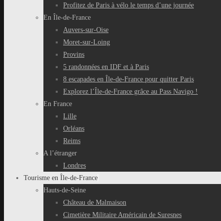
Profitez de Paris à vélo le temps d’une journée
En Île-de-France
Auvers-sur-Oise
Moret-sur-Loing
Provins
5 randonnées en IDF et à Paris
8 escapades en Île-de-France pour quitter Paris
Explorez l’Île-de-France grâce au Pass Navigo !
En France
Lille
Orléans
Reims
A l’étranger
Londres
Tourisme en Île-de-France
Hauts-de-Seine
Château de Malmaison
Cimetière Militaire Américain de Suresnes