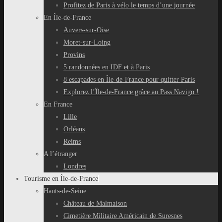
Profitez de Paris à vélo le temps d’une journée
En Île-de-France
Auvers-sur-Oise
Moret-sur-Loing
Provins
5 randonnées en IDF et à Paris
8 escapades en Île-de-France pour quitter Paris
Explorez l’Île-de-France grâce au Pass Navigo !
En France
Lille
Orléans
Reims
A l’étranger
Londres
Tourisme en Île-de-France
Hauts-de-Seine
Château de Malmaison
Cimetière Militaire Américain de Suresnes