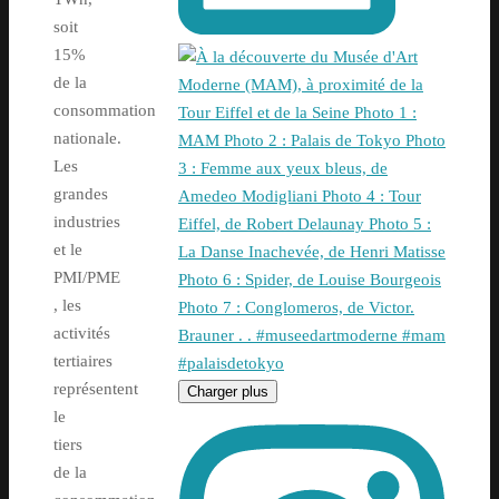
soit
15%
de la
consommation
nationale.
Les
grandes
industries
et le
PMI/PME
, les
activités
tertiaires
représentent
Charger plus
le
tiers
de la