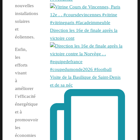
nouvelles
installations
solaires
et
Direction les 16e de finale après la
éoliennes.
victoire cont
Enfin,
les
efforts
visant
Visite de la Basilique de Saint-Denis
à
et de sa néc
améliorer
l’efficacité
énergétique
et à
promouvoir
les
économies