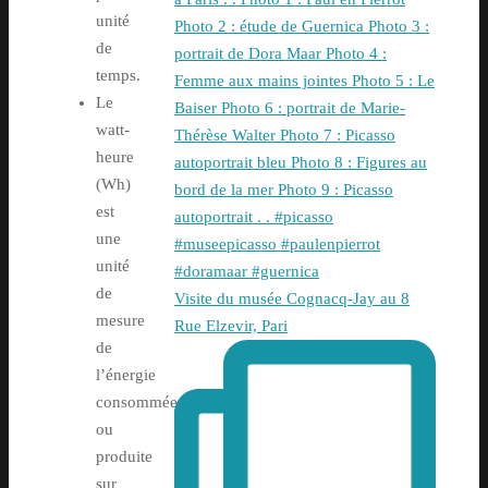
unité
de
temps.
Le
watt-
heure
(Wh)
est
une
unité
de
Visite du musée Cognacq-Jay au 8
mesure
Rue Elzevir, Pari
de
l’énergie
consommée
ou
produite
sur