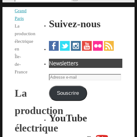
Rechercher
pour
Accueil
Grand
:
Paris
Suivez-nous
La
production
électrique
en
Île-
Newsletters
de-
France
Adresse
e-
La
mail
Souscrire
production
YouTube
électrique