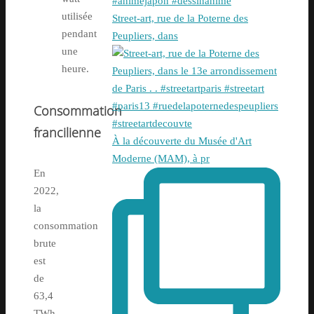
utilisée
Street-art, rue de la Poterne des
pendant
Peupliers, dans
une
heure.
Consommation
francilienne
À la découverte du Musée d'Art
Moderne (MAM), à pr
En
2022,
la
consommation
brute
est
de
63,4
TWh,