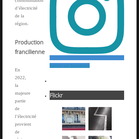
consommation
d’électricité
de la
région.
Production
francilienne
Suivre sur Instagram
En
2022,
la
majeure
Flickr
partie
de
l’électricité
provient
de