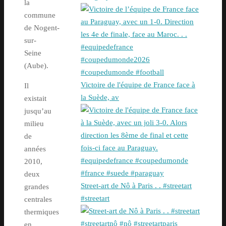
la
commune
de Nogent-
sur-
Seine
(Aube).
Victoire de l'équipe de France face à
Il
la Suède, av
existait
jusqu’au
milieu
de
années
2010,
deux
Street-art de Nô à Paris . . #streetart
grandes
#streetart
centrales
thermiques
en