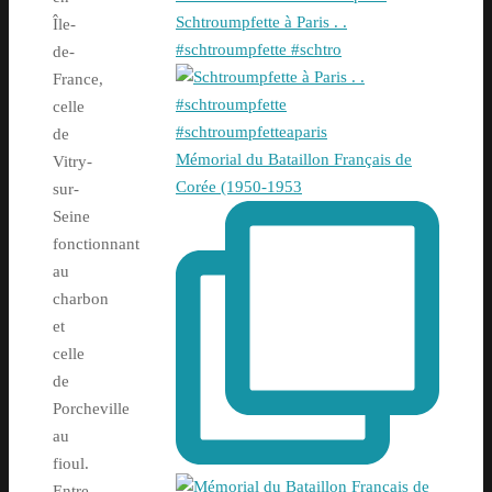
Schtroumpfette à Paris . .
Île-
#schtroumpfette #schtro
de-
France,
celle
de
Mémorial du Bataillon Français de
Vitry-
Corée (1950-1953
sur-
Seine
fonctionnant
au
charbon
et
celle
de
Porcheville
au
fioul.
Entre