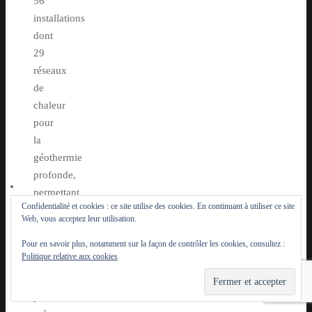
56
installations
dont
29
réseaux
de
chaleur
pour
la
géothermie
profonde,
permettant
Confidentialité et cookies : ce site utilise des cookies. En continuant à utiliser ce site
d’alimenter
Web, vous acceptez leur utilisation.
plus
Pour en savoir plus, notamment sur la façon de contrôler les cookies, consultez :
de
Politique relative aux cookies
260 000
logements
pour