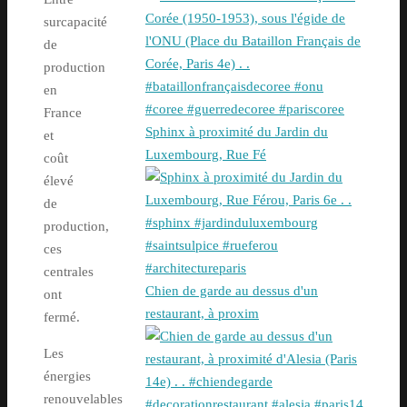
surcapacité
de
production
en
France
Sphinx à proximité du Jardin du
et
Luxembourg, Rue Fé
coût
élevé
de
production,
ces
centrales
Chien de garde au dessus d'un
ont
restaurant, à proxim
fermé.
Les
énergies
renouvelables