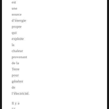
est
une
source
d’énergie
propre
qui
exploite
la
chaleur
provenant
de la
Terre
pour
générer
de
l’électricité.
Il y a