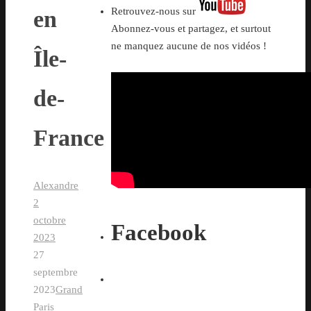
Retrouvez-nous sur
en
Abonnez-vous et partagez, et surtout
ne manquez aucune de nos vidéos !
Île-
de-
France
Alexandre
2
octobre
Facebook
2023
27
septembre
2023
Grand
Paris