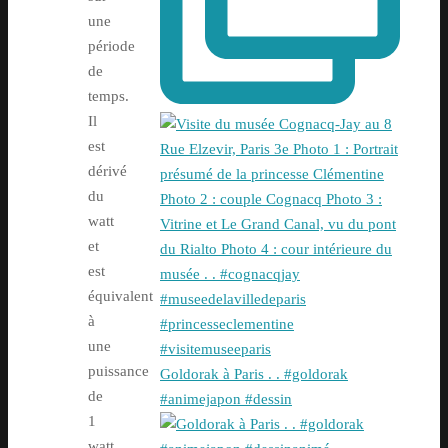
une
période
de
temps.
Il
est
dérivé
du
watt
et
est
équivalent
à
une
puissance
Goldorak à Paris . . #goldorak
de
#animejapon #dessin
1
watt