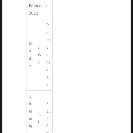
France en
2022
P
o
ur
M
T
c
o
W
e
d
h
nt
e
a
g
e
T
h
5
er
2,
2,
m
5
1
iq
0