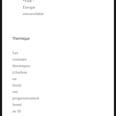
*EnR :
Énergie
renouvelable
Thermique
Les
centrales
thermiques
(charbon
ou
fioul)
ont
progressivement
fermé
au fil