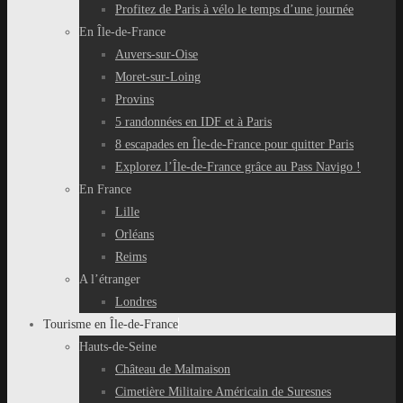
Profitez de Paris à vélo le temps d’une journée
En Île-de-France
Auvers-sur-Oise
Moret-sur-Loing
Provins
5 randonnées en IDF et à Paris
8 escapades en Île-de-France pour quitter Paris
Explorez l’Île-de-France grâce au Pass Navigo !
En France
Lille
Orléans
Reims
A l’étranger
Londres
Tourisme en Île-de-France
Hauts-de-Seine
Château de Malmaison
Cimetière Militaire Américain de Suresnes