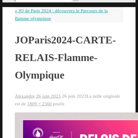
Rechercher
pour
«
JO de Paris 2024 : découvrez le Parcours de la
:
flamme olympique
JOParis2024-CARTE-
RELAIS-Flamme-
Olympique
Alexandre
26 juin 2023
26 juin 2023
La taille originale
est de
1809 × 2560
pixels