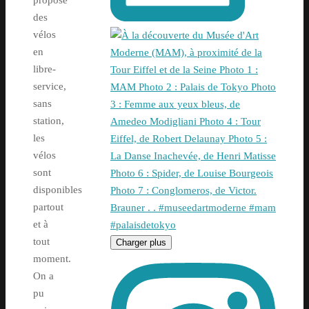
proposé
des
vélos
en
libre-
service,
sans
station,
les
vélos
sont
disponibles
partout
et à
tout
Charger plus
moment.
On a
pu