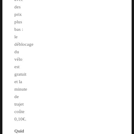
des
prix
plus
bas :
le
déblocage
du
vélo
est
gratuit
et la
minute
de
trajet
coûte
0,10€.
Quid