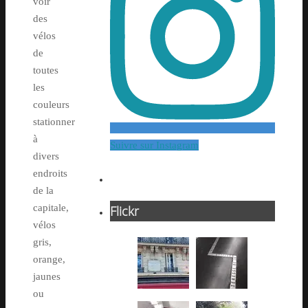
voir
des
vélos
de
toutes
les
couleurs
stationner
à
Suivre sur Instagram
divers
endroits
de la
capitale,
Flickr
vélos
gris,
orange,
jaunes
ou