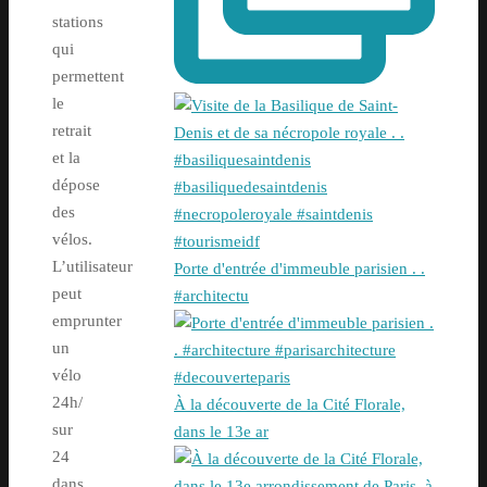
stations
qui
permettent
le
retrait
et la
dépose
des
vélos.
L’utilisateur
Porte d'entrée d'immeuble parisien . .
peut
#architectu
emprunter
un
vélo
24h/
À la découverte de la Cité Florale,
sur
dans le 13e ar
24
dans