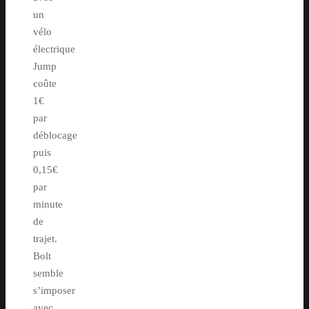
un
vélo
électrique
Jump
coûte
1€
par
déblocage
puis
0,15€
par
minute
de
trajet.
Bolt
semble
s’imposer
avec