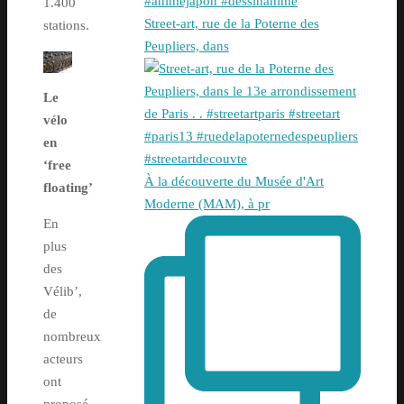
1.400
Street-art, rue de la Poterne des
stations.
Peupliers, dans
Le
vélo
en
‘free
À la découverte du Musée d'Art
floating’
Moderne (MAM), à pr
En
plus
des
Vélib’,
de
nombreux
acteurs
ont