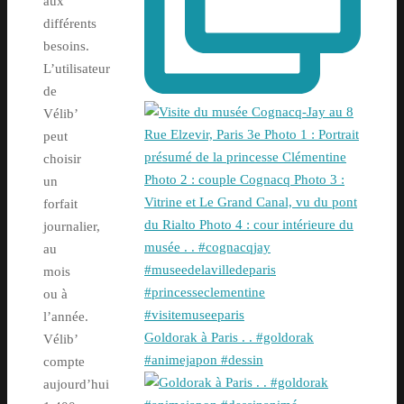
aux
différents
besoins.
L’utilisateur
de
Vélib’
peut
choisir
un
forfait
journalier,
au
mois
ou à
l’année.
Goldorak à Paris . . #goldorak
Vélib’
#animejapon #dessin
compte
aujourd’hui