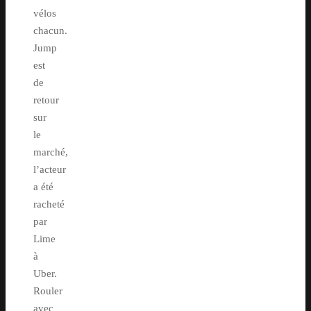
vélos
chacun.
Jump
est
de
retour
sur
le
marché,
l’acteur
a été
racheté
par
Lime
à
Uber.
Rouler
avec