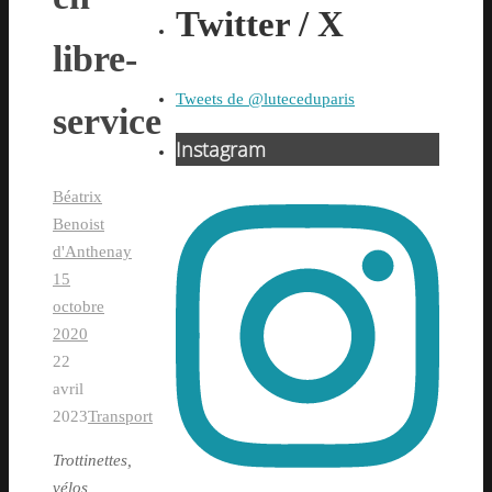
Twitter / X
libre-
Tweets de @luteceduparis
service
Instagram
Béatrix
Benoist
d'Anthenay
15
octobre
2020
22
avril
2023
Transport
Trottinettes,
vélos,