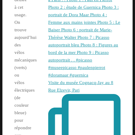
à cet
usage.
On
trouve
aujourd’hui
des
vélos
mécaniques
(verts)
ou
Visite du musée Cognacq-Jay au 8
vélos
Rue Elzevir, Pari
électriques
(de
couleur
bleue)
pour
répondre