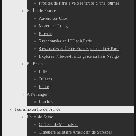
Profitez de Paris à vélo le temps d’une journée
En Île-de-France
Auvers-sur-Oise
Moret-sur-Loing
Provins
5 randonnées en IDF et à Paris
8 escapades en Île-de-France pour quitter Paris
Explorez l’Île-de-France grâce au Pass Navigo !
En France
Lille
Orléans
Reims
A l’étranger
Londres
Tourisme en Île-de-France
Hauts-de-Seine
Château de Malmaison
Cimetière Militaire Américain de Suresnes