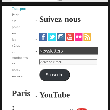
Rechercher
pour
Accueil
Transport
:
Paris
Suivez-nous
: le
point
sur
les
vélos
Newsletters
et
trottinettes
Adresse
en
e-
libre-
mail
Souscrire
service
Paris
YouTube
: