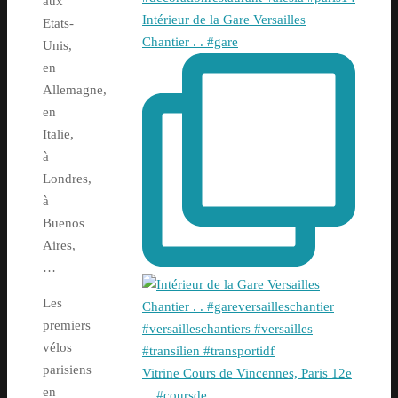
aux
Intérieur de la Gare Versailles
Etats-
Chantier . . #gare
Unis,
en
Allemagne,
en
Italie,
à
Londres,
à
Buenos
Aires,
…
Les
premiers
vélos
parisiens
Vitrine Cours de Vincennes, Paris 12e
en
. . #coursde