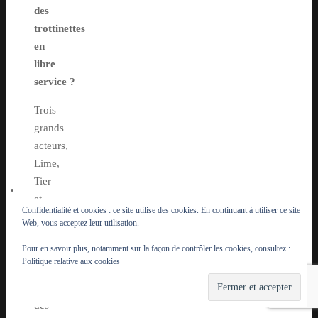
des
trottinettes
en
libre
service ?
Trois
grands
acteurs,
Lime,
Tier
et
Confidentialité et cookies : ce site utilise des cookies. En continuant à utiliser ce site
Dott,
Web, vous acceptez leur utilisation.
sont
Pour en savoir plus, notamment sur la façon de contrôler les cookies, consultez :
autorisés
Politique relative aux cookies
à
proposer
des