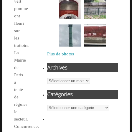
vert
pomme
ont
fleuri
sur
les
trottoirs.
La
Plus de photos
Mairie
Archives
de
Paris
Archives
a
tenté
Catégories
de
réguler
Catégories
le
secteur.
Concurrence,