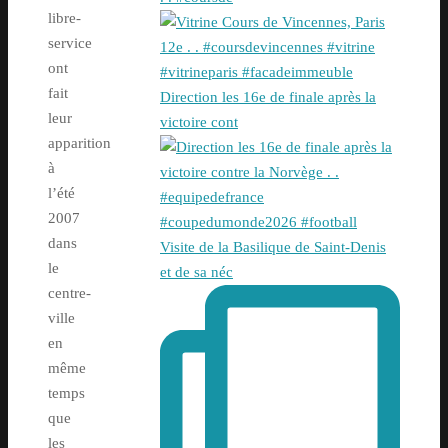
libre-
service
ont
fait
Direction les 16e de finale après la
leur
victoire cont
apparition
à
l’été
2007
dans
Visite de la Basilique de Saint-Denis
le
et de sa néc
centre-
ville
en
même
temps
que
les