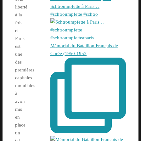
Schtroumpfette à Paris . .
liberté
#schtroumpfette #schtro
à la
fois
et
Paris
Mémorial du Bataillon Français de
est
Corée (1950-1953
une
des
premières
capitales
mondiales
à
avoir
mis
en
place
un
tel